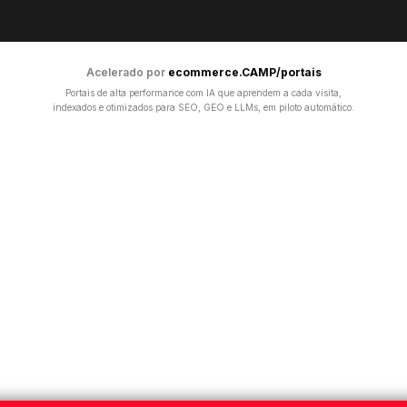
Acelerado por
ecommerce.CAMP/portais
Portais de alta performance com IA que aprendem a cada visita,
indexados e otimizados para SEO, GEO e LLMs, em piloto automático.