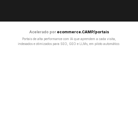
Acelerado por
ecommerce.CAMP/portais
Portais de alta performance com IA que aprendem a cada visita,
indexados e otimizados para SEO, GEO e LLMs, em piloto automático.