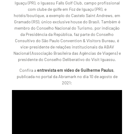
Iguaçu (PR), o Iguassu Falls Golf Club, campo profissional
com clube de golfe em Foz de Iguaçu (PR), e
hotéis/boutique, a exemplo do Castelo Saint Andrews, em
Gramado (RS), único exclusive house do Brasil. Também é
membro do Conselho Nacional do Turismo, por indicação
da Presidência da República, faz parte do Conselho
Consultivo do São Paulo Convention & Visitors Bureau, é
vice-presidente de relações institucionais da ABAV
Nacional (Associação Brasileira das Agências de Viagens) e
presidente do Conselho Deliberativo do Visit Iguassu.
Confira a
entrevista em vídeo de Guilherme Paulus
,
publicada no portal da Abramark no dia 10 de agosto de
2021: