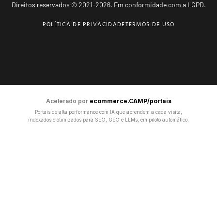
Direitos reservados © 2021-2026. Em conformidade com a LGPD.
POLÍTICA DE PRIVACIDADE
TERMOS DE USO
Acelerado por
ecommerce.CAMP/portais
Portais de alta performance com IA que aprendem a cada visita,
indexados e otimizados para SEO, GEO e LLMs, em piloto automático.