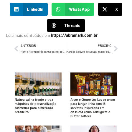
LinkedIn
WhatsApp
X
Threads
Leia mais conteúdos em
https://abramark.com.br
ANTERIOR
PRÓXIMO
Ponte Rio-Niterói ganha painel de LED e espaço para mídia digital
Marcos Gouvêa de Souza, maior especialista em varejo do Brasil, traz um panorama do mercado
Natura sai na frente e traz
Arcor e Grupo Los Los se unem
máquinas de personalização
para lançar linha com 18
cosmética para o mercado
sorvetes inspirados em
brasileiro
clássicos como Tortuguita e
Butter Toffees