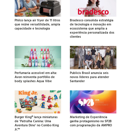
Philco lança air fryer de 11 litros
Bradesco consolida estratégia
que reúne versatilidade, ampla
de tecnologia e inovação em
capacidade e tecnologia
ecossistema que amplia a
experiência personalizada dos
clientes
Perfumaria acessível em alta:
Publicis Brasil anuncia seis
Avon reinventa portfólio de
novos líderes para atender
body splashes Aqua Vibe
Santander
Burger King® lança miniaturas
Marketing de Experiência
de ‘Patrulha Canina: Uma
ganha protagonismo no SP2B
Aventura Dino’ no Combo King
com programação da AMPRO
Jr.™