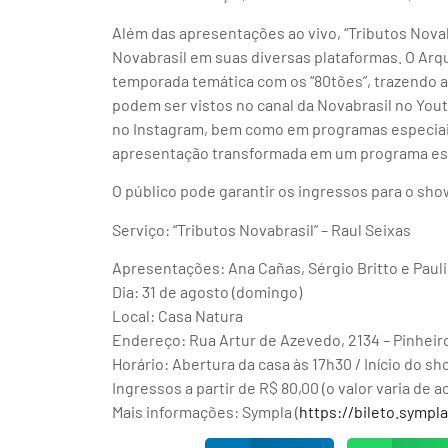
Além das apresentações ao vivo, “Tributos Nov
Novabrasil em suas diversas plataformas. O Arq
temporada temática com os “80tões”, trazendo 
podem ser vistos no canal da Novabrasil no You
no Instagram, bem como em programas especiais 
apresentação transformada em um programa es
O público pode garantir os ingressos para o sho
Serviço: “Tributos Novabrasil” – Raul Seixas
Apresentações: Ana Cañas, Sérgio Britto e Paul
Dia: 31 de agosto (domingo)
Local: Casa Natura
Endereço: Rua Artur de Azevedo, 2134 – Pinheiro
Horário: Abertura da casa às 17h30 / Início do sh
Ingressos a partir de R$ 80,00 (o valor varia de 
Mais informações: Sympla (
https://bileto.symp