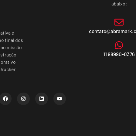
abaixo:
contato@abramark.
ativa e
o final dos
omo missão
11 98990-0376
istração
porativo
Drucker.