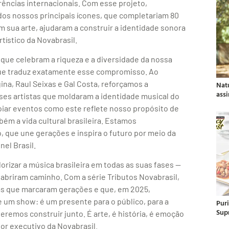
ências internacionais. Com esse projeto,
dos nossos principais ícones, que completariam 80
 sua arte, ajudaram a construir a identidade sonora
rtístico da Novabrasil.
as que celebram a riqueza e a diversidade da nossa
o que traduz exatamente esse compromisso. Ao
a, Raul Seixas e Gal Costa, reforçamos a
Nat
ass
sses artistas que moldaram a identidade musical do
oiar eventos como este reflete nosso propósito de
ém a vida cultural brasileira. Estamos
 que une gerações e inspira o futuro por meio da
nel Brasil.
rizar a música brasileira em todas as suas fases —
abriram caminho. Com a série Tributos Novabrasil,
stas que marcaram gerações e que, em 2025,
e um show: é um presente para o público, para a
Pur
Sup
remos construir junto. É arte, é história, é emoção
tor executivo da Novabrasil.