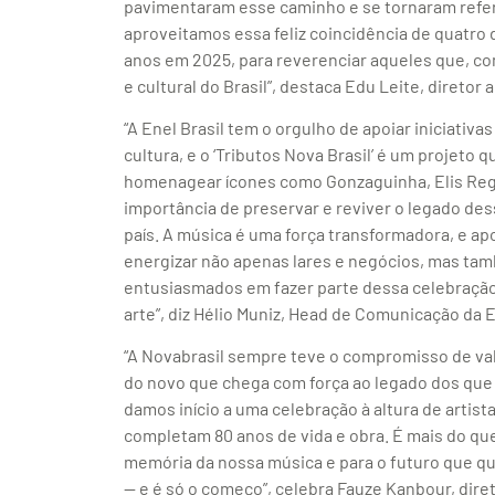
pavimentaram esse caminho e se tornaram refer
aproveitamos essa feliz coincidência de quatro 
anos em 2025, para reverenciar aqueles que, com
e cultural do Brasil”, destaca Edu Leite, diretor a
“A Enel Brasil tem o orgulho de apoiar iniciativ
cultura, e o ‘Tributos Nova Brasil’ é um projet
homenagear ícones como Gonzaguinha, Elis Regin
importância de preservar e reviver o legado de
país. A música é uma força transformadora, e ap
energizar não apenas lares e negócios, mas tamb
entusiasmados em fazer parte dessa celebração,
arte”, diz Hélio Muniz, Head de Comunicação da E
“A Novabrasil sempre teve o compromisso de valo
do novo que chega com força ao legado dos que 
damos início a uma celebração à altura de arti
completam 80 anos de vida e obra. É mais do qu
memória da nossa música e para o futuro que que
— e é só o começo”, celebra Fauze Kanbour, dire