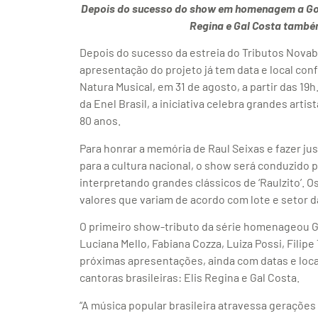
Depois do sucesso do show em homenagem a Gonz
Regina e Gal Costa també
Depois do sucesso da estreia do
Tributos Nova
apresentação do projeto já tem data e local co
Natura Musical, em 31 de agosto, a partir das 19
da Enel Brasil, a iniciativa celebra grandes art
80 anos.
Para honrar a memória de Raul Seixas e fazer ju
para a cultura nacional, o show será conduzido p
interpretando grandes clássicos de ‘Raulzito’. O
valores que variam de acordo com lote e setor d
O primeiro show-tributo da série homenageou G
Luciana Mello, Fabiana Cozza, Luiza Possi, Filipe
próximas apresentações, ainda com datas e loca
cantoras brasileiras: Elis Regina e Gal Costa.
“A música popular brasileira atravessa geraçõe