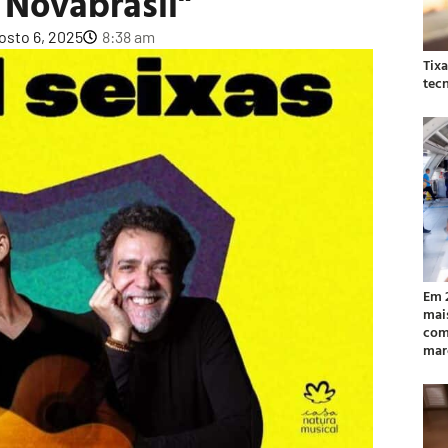
 Novabrasil”
osto 6, 2025
8:38 am
Tix
tec
Em 
mai
com
mar