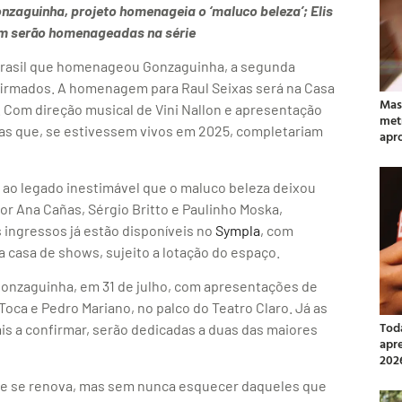
aguinha, projeto homenageia o ‘maluco beleza’; Elis
m serão homenageadas na série
brasil que homenageou Gonzaguinha, a segunda
nfirmados. A homenagem para Raul Seixas será na Casa
Mas
h. Com direção musical de Vini Nallon e apresentação
met
istas que, se estivessem vivos em 2025, completariam
apr
s ao legado inestimável que o maluco beleza deixou
or Ana Cañas, Sérgio Britto e Paulinho Moska,
s ingressos já estão disponíveis no
Sympla
, com
a casa de shows, sujeito a lotação do espaço.
onzaguinha, em 31 de julho, com apresentações de
 Toca e Pedro Mariano, no palco do Teatro Claro. Já as
Tod
is a confirmar, serão dedicadas a duas das maiores
apr
202
s e se renova, mas sem nunca esquecer daqueles que