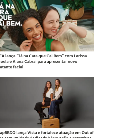
EA lança “Tá na Cara que Cai Bem” com Larissa
oela e Alana Cabral para apresentar novo
atante facial
apBBDO lança Vista e fortalece atuação em Out of
e com unidade dedicada à inovação e narrativas