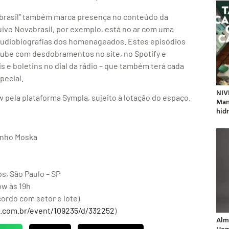
abrasil” também marca presença no conteúdo da
uivo Novabrasil, por exemplo, está no ar com uma
audiobiografias dos homenageados. Estes episódios
tube com desdobramentos no site, no Spotify e
e boletins no dial da rádio – que também terá cada
pecial.
NIV
w pela plataforma Sympla, sujeito à lotação do espaço.
Man
hidr
inho Moska
s, São Paulo – SP
ow às 19h
acordo com setor e lote)
la.com.br/event/109235/d/332252
)
Alm
Hom