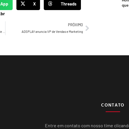
sApp
X
Threads
que
.br
PRÓXIMO
Drucker’s Daily 1018 – Drucker define a razão de ser de um negócio…
ADSPLAY anuncia VP de Vendas e Marketing
CONTATO
Entre em contato com nosso time clican