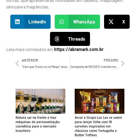
outras, que apresentarão novidades em cabelos, maquiagem,
skincare e fragrâncias.
LinkedIn
WhatsApp
X
Threads
Leia mais conteúdos em
https://abramark.com.br
ANTERIOR
PRÓXIMO
“Vem que Trento só nó Mequi” anuncia uma das collabs mais pedidas do Brasil
Campanha de REESE’S transforma o “gostinho da viagem” em desejo nacional
Natura sai na frente e traz
Arcor e Grupo Los Los se unem
máquinas de personalização
para lançar linha com 18
cosmética para o mercado
sorvetes inspirados em
brasileiro
clássicos como Tortuguita e
Butter Toffees