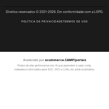
Direitos reservados © 2021-2026. Em conformidade com a LGPD.
POLÍTICA DE PRIVACIDADE
TERMOS DE USO
Acelerado por
ecommerce.CAMP/portais
Portais de alta performance com IA que aprendem a cada visita,
indexados e otimizados para SEO, GEO e LLMs, em piloto automático.