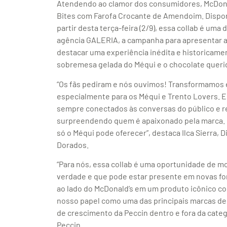
Atendendo ao clamor dos consumidores, McDona
Bites com Farofa Crocante de Amendoim. Disponí
partir desta terça-feira (2/9), essa collab é uma
agência GALERIA, a campanha para apresentar a 
destacar uma experiência inédita e historicame
sobremesa gelada do Méqui e o chocolate querid
​“Os fãs pediram e nós ouvimos! Transformamos 
especialmente para os Méqui e Trento Lovers. 
sempre conectados às conversas do público e r
surpreendendo quem é apaixonado pela marca. 
só o Méqui pode oferecer”, destaca Ilca Sierra, D
Dorados.
“Para nós, essa collab é uma oportunidade de m
verdade e que pode estar presente em novas fo
ao lado do McDonald’s em um produto icônico co
nosso papel como uma das principais marcas de 
de crescimento da Peccin dentro e fora da catego
Peccin.