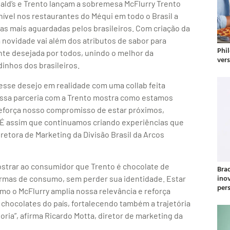
ld’s e Trento lançam a sobremesa McFlurry Trento
vel nos restaurantes do Méqui em todo o Brasil a
 das mais aguardadas pelos brasileiros. Com criação da
novidade vai além dos atributos de sabor para
Phil
nte desejada por todos, unindo o melhor da
ver
inhos dos brasileiros.
esse desejo em realidade com uma collab feita
Essa parceria com a Trento mostra como estamos
eforça nosso compromisso de estar próximos,
É assim que continuamos criando experiências que
iretora de Marketing da Divisão Brasil da Arcos
ostrar ao consumidor que Trento é chocolate de
Bra
ino
rmas de consumo, sem perder sua identidade. Estar
per
mo o McFlurry amplia nossa relevância e reforça
chocolates do país, fortalecendo também a trajetória
ria”, afirma Ricardo Motta, diretor de marketing da