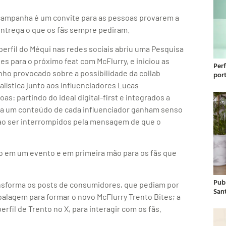
 campanha é um convite para as pessoas provarem a
entrega o que os fãs sempre pediram.
perfil do Méqui nas redes sociais abriu uma Pesquisa
s para o próximo feat com McFlurry, e iniciou as
Per
nho provocado sobre a possibilidade da collab
por
lística junto aos influenciadores Lucas
s: partindo do ideal digital-first e integrados a
ria um conteúdo de cada influenciador ganham senso
 ao ser interrompidos pela mensagem de que o
do em um evento e em primeira mão para os fãs que
Publ
nsforma os posts de consumidores, que pediam por
San
balagem para formar o novo McFlurry Trento Bites; a
fil de Trento no X, para interagir com os fãs.