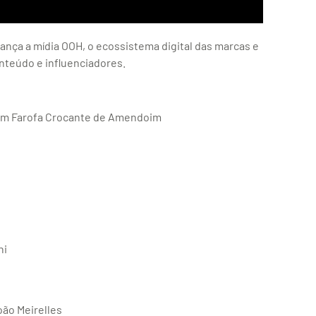
nça a mídia OOH, o ecossistema digital das marcas e
nteúdo e influenciadores.
com Farofa Crocante de Amendoim
ni
oão Meirelles