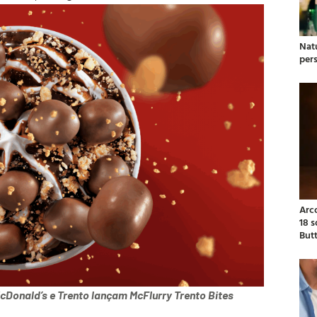
Natu
per
Arc
18 
But
McDonald’s e Trento lançam McFlurry Trento Bites