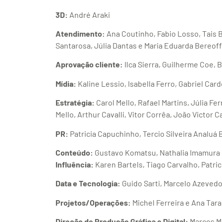
3D:
André Araki
Atendimento:
Ana Coutinho, Fabio Losso, Tais 
Santarosa, Júlia Dantas e Maria Eduarda Bereoff
Aprovação cliente:
Ilca Sierra, Guilherme Coe, B
Mídia:
Kaline Lessio, Isabella Ferro, Gabriel Ca
Estratégia:
Carol Mello, Rafael Martins, Júlia F
Mello, Arthur Cavalli, Vitor Corrêa, João Victor 
PR:
Patricia Capuchinho, Tercio Silveira Analuá B
Conteúdo:
Gustavo Komatsu, Nathalia Imamura 
Influência:
Karen Bartels, Tiago Carvalho, Patric
Data e Tecnologia:
Guido Sarti, Marcelo Azevedo,
Projetos/Operações:
Michel Ferreira e Ana Tar
Direção de Produção Gráfica e Digital:
Marcos M