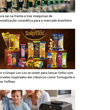
ra sai na frente e traz máquinas de
sonalização cosmética para o mercado brasileiro
or e Grupo Los Los se unem para lançar linha com
sorvetes inspirados em clássicos como Tortuguita e
ter Toffees