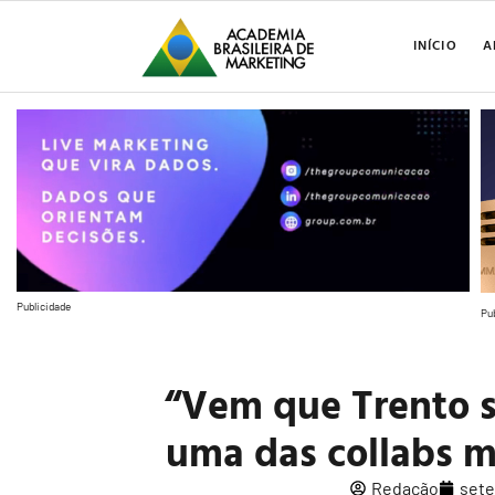
INÍCIO
A
Publicidade
Pu
“Vem que Trento 
uma das collabs m
Redação
sete