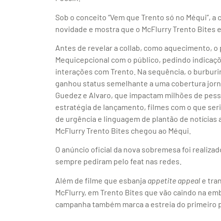
Sob o conceito “Vem que Trento só no Méqui”, a
novidade e mostra que o McFlurry Trento Bites 
Antes de revelar a collab, como aquecimento, o 
Mequicepcional com o público, pedindo indicaçõe
interações com Trento. Na sequência, o burburi
ganhou status semelhante a uma cobertura jorna
Guedez e Alvaro, que impactam milhões de pessoa
estratégia de lançamento, filmes com o que se
de urgência e linguagem de plantão de notícias
McFlurry Trento Bites chegou ao Méqui.
O anúncio oficial da nova sobremesa foi realiza
sempre pediram pelo feat nas redes.
Além de filme que esbanja
appetite appeal
e tra
McFlurry, em Trento Bites que vão caindo na em
campanha também marca a estreia do primeiro per