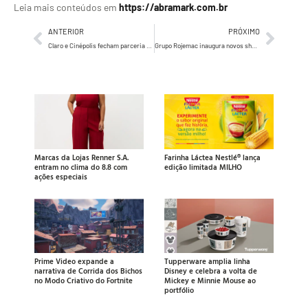
Leia mais conteúdos em
https://abramark.com.br
ANTERIOR
PRÓXIMO
Claro e Cinépolis fecham parceria para 50% de desconto em ingressos em todos os cinemas da rede e naming rights de sala no JK Iguatemi
Grupo Rojemac inaugura novos showrooms em São Paulo e reforça sua estratégia de crescimento
Marcas da Lojas Renner S.A.
Farinha Láctea Nestlé® lança
entram no clima do 8.8 com
edição limitada MILHO
ações especiais
Prime Video expande a
Tupperware amplia linha
narrativa de Corrida dos Bichos
Disney e celebra a volta de
no Modo Criativo do Fortnite
Mickey e Minnie Mouse ao
portfólio