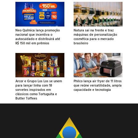
Neo Química lança promoção
Natura sai na frente e traz
nacional que incentiva o
máquinas de personalização
autocuidado e distribuirá até
cosmética para o mercado
R$ 150 mil em prêmios
brasileiro
Arcor e Grupo Los Los se unem
Philco lança air fryer de 11 litros
para lançar linha com 18
que reúne versatilidade, ampla
sorvetes inspirados em
capacidade e tecnologia
clássicos como Tortuguita e
Butter Toffees