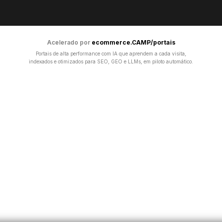
Acelerado por
ecommerce.CAMP/portais
Portais de alta performance com IA que aprendem a cada visita,
indexados e otimizados para SEO, GEO e LLMs, em piloto automático.