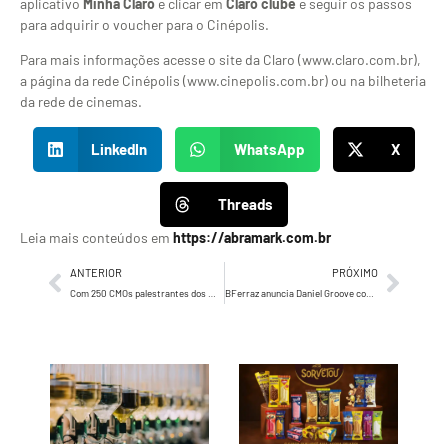
aplicativo
Minha Claro
e clicar em
Claro clube
e seguir os passos
para adquirir o voucher para o Cinépolis.
Para mais informações acesse o site da Claro (www.claro.com.br),
a página da rede Cinépolis (www.cinepolis.com.br) ou na bilheteria
da rede de cinemas.
LinkedIn
WhatsApp
X
Threads
Leia mais conteúdos em
https://abramark.com.br
ANTERIOR
PRÓXIMO
Com 250 CMOs palestrantes dos maiores anunciantes do Brasil – metade mulheres – a edição de 5 anos do CMO Summit consolida o evento como o maior no setor de marketing do País
BFerraz anuncia Daniel Groove como novo Executive Creative Director