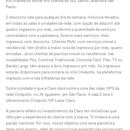
Rio Grande do Norte; Rio Grande do Sul; Santa Catarina e São
Paulo.
O desconto vale para qualquer dia da semana, inclusive feriados,
em todas as salas e unidades da rede, com opção de adquirir até
quatro ingressos por mês, conforme a quantidade de serviços
contratados com a operadora. Quanto mais serviços, mais
ingressos com desconto. Clientes Multi, com serviços móvel e
residencial, têm direito à maior cota de ingressos por mês, quatro
entradas. Já os clientes de pacotes móvel ou residencial, nas
modalidades Pós, Controle Tradicional, Controle Fácil, Flex, TV ou
Banda Larga, têm acesso a dois ingressos por mês. Os ingressos
estarão disponíveis para compra no site Cinépolis, na plataforma
ingresso.com e nas bilheterias da rede.
Outra novidade é que a Claro dará nome a uma das salas VIPS da
rede Cinépolis, no JK Iguatemi, em São Paulo. A sala 2 terá o
oferecimento Cinépolis VIP Laser Claro.
A parceria reflete os investimentos da Claro em iniciativas que
reforçam a experiência do cliente com a marca. “O cinema é uma
paixão nacional. Por isso, nosso objetivo com essa parceria é
gerar mais acesso, além de proporcionar experiências únicas para