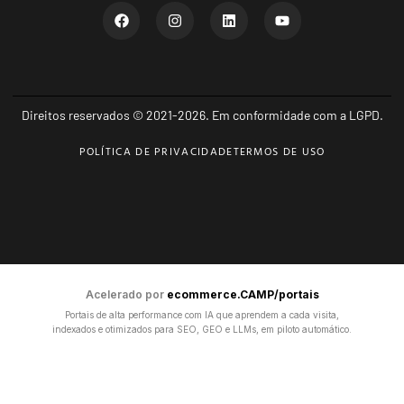
Direitos reservados © 2021-2026. Em conformidade com a LGPD.
POLÍTICA DE PRIVACIDADE
TERMOS DE USO
Acelerado por
ecommerce.CAMP/portais
Portais de alta performance com IA que aprendem a cada visita,
indexados e otimizados para SEO, GEO e LLMs, em piloto automático.