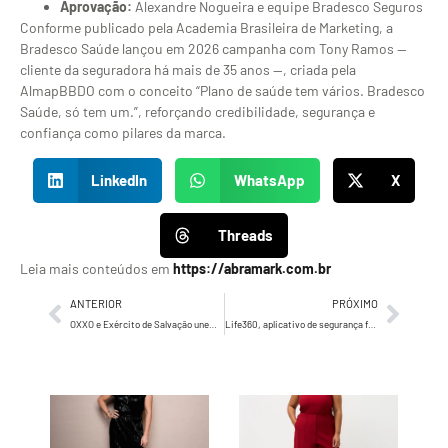
Aprovação:
Alexandre Nogueira e equipe Bradesco Seguros
Conforme publicado pela Academia Brasileira de Marketing, a
Bradesco Saúde lançou em 2026 campanha com Tony Ramos —
cliente da seguradora há mais de 35 anos —, criada pela
AlmapBBDO com o conceito “Plano de saúde tem vários. Bradesco
Saúde, só tem um.”, reforçando credibilidade, segurança e
confiança como pilares da marca.
LinkedIn
WhatsApp
X
Threads
Leia mais conteúdos em
https://abramark.com.br
ANTERIOR
PRÓXIMO
OXXO e Exército de Salvação unem forças na Campanha do Agasalho com mais de 450 pontos de coleta em São Paulo
Life360, aplicativo de segurança familiar número 1 do mundo, lança marketing oficial no Brasil com a Jotacom