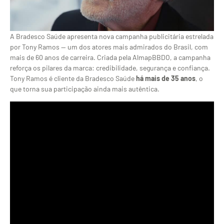
A Bradesco Saúde apresenta nova campanha publicitária estrelada
por Tony Ramos — um dos atores mais admirados do Brasil, com
mais de 60 anos de carreira. Criada pela AlmapBBDO, a campanha
reforça os pilares da marca: credibilidade, segurança e confiança.
Tony Ramos é cliente da Bradesco Saúde
há mais de 35 anos
, o
que torna sua participação ainda mais autêntica.