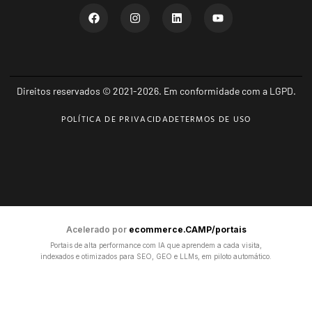
Direitos reservados © 2021-2026. Em conformidade com a LGPD.
POLÍTICA DE PRIVACIDADE
TERMOS DE USO
Acelerado por
ecommerce.CAMP/portais
Portais de alta performance com IA que aprendem a cada visita,
indexados e otimizados para SEO, GEO e LLMs, em piloto automático.