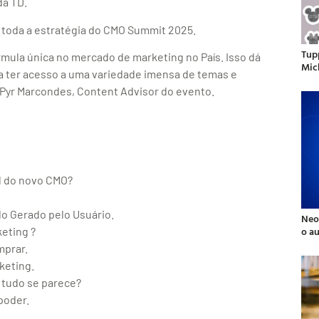
da TD.
e toda a estratégia do CMO Summit 2025.
Tup
rmula única no mercado de marketing no País. Isso dá
Mic
ria ter acesso a uma variedade imensa de temas e
a Pyr Marcondes, Content Advisor do evento.
el do novo CMO?
o Gerado pelo Usuário.
Neo
o a
eting ?
mprar.
keting.
 tudo se parece?
poder.