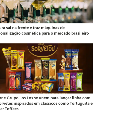
ra sai na frente e traz máquinas de
sonalização cosmética para o mercado brasileiro
or e Grupo Los Los se unem para lançar linha com
sorvetes inspirados em clássicos como Tortuguita e
ter Toffees