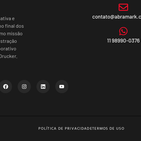
contato@abramark.
ativa e
o final dos
omo missão
11 98990-0376
istração
porativo
Drucker.
POLÍTICA DE PRIVACIDADE
TERMOS DE USO