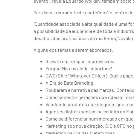
evento”, revela Eduardo Wolkan, também sócio 
Para isso, a curadoria de conteúdo é o centro d
“Quantidade associada a alta qualidade é uma fó
a possibilidade da audiência e de toda a indúst
desafios dos profissionais de marketing”, avali
Alguns dos temas a serem abordados.
Growth em tempos imprevisíveis.
Porque Marcas ainda importam?
CWO (Chief Whatever Officer): Qual o pap
A Era do Data Branding.
Roubaram a narrativa das Marcas: Conteúd
Como conectar gerações que odeiam mark
Vendendo produtos que ninguém quer co
Agentes digitais sentam na cadeira do Mar
Como se diferenciar num mercado em que
Marketing sob nova direção: CIO e CFO no 
Marketing na Era das Plataformas.