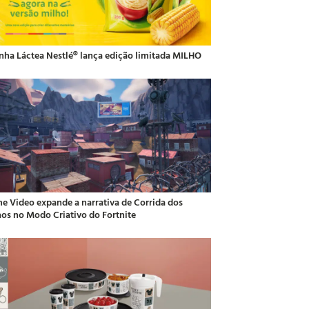
inha Láctea Nestlé® lança edição limitada MILHO
me Video expande a narrativa de Corrida dos
hos no Modo Criativo do Fortnite