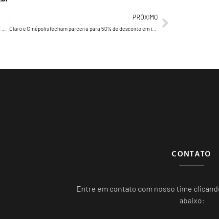
PRÓXIMO
Drucker’s Daily 965 – O dia em que o adorado mestre, PETER DRUCKER…
Claro e Cinépolis fecham parceria para 50% de desconto em ingressos em todos os cinemas da rede e naming rights de sala no JK Iguatemi
CONTATO
Entre em contato com nosso time clican
abaixo: