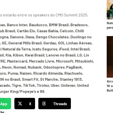
Os estarão entre os speakers do CMO Summit 2025.
Natu
reas, Banco Inter, Bauducco, BMW Brasil, Bradesco,
per
 Brasil, Cartão Elo, Casas Bahia, Celcoin, Chilli
Cogna, Danone, Dasa, Dengo Chocolates, Duolingo no
, GE, General Mills Brasil, Gerdau, GOL Linhas Aéreas,
Natural da Terra, Icatu Seguros, iFood, Intel Brasil,
l, Kia, Kibon, Kwai Brasil, Lenovo no Brasil, LG, Liv
FRE, Mastercard, Mercado Livre, Microsoft, Mitsubishi,
ra, Neon, Nomad, Nubank, Odontoprev, PagBank,
uro, Puma, Raízen, Ricardo Almeida, Riachuelo,
 no Brasil, Smart Fit, St Marche, Stanley 1913,
Arc
cado, Tigre, TikTok, Tirolez, Uber, Unilever, United
18 
But
Burger King/Popeye’s e 99.
sApp
X
Threads
.br