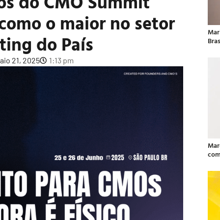
anos do CMO Summit
 como o maior no setor
Mar
ting do País
Bras
aio 21, 2025
1:13 pm
Mar
com