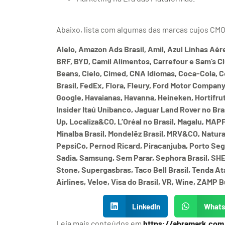
Abaixo, lista com algumas das marcas cujos CM
Alelo, Amazon Ads Brasil, Amil, Azul Linhas Aé
BRF, BYD, Camil Alimentos, Carrefour e Sam’s Club
Beans, Cielo, Cimed, CNA Idiomas, Coca-Cola, 
Brasil, FedEx, Flora, Fleury, Ford Motor Company
Google, Havaianas, Havanna, Heineken, Hortifruti 
Insider Itaú Unibanco, Jaguar Land Rover no Brasi
Up, Localiza&CO, L’Oréal no Brasil, Magalu, MAP
Minalba Brasil, Mondelēz Brasil, MRV&CO, Natu
PepsiCo, Pernod Ricard, Piracanjuba, Porto Seg
Sadia, Samsung, Sem Parar, Sephora Brasil, SHEIN
Stone, Supergasbras, Taco Bell Brasil, Tenda Ata
Airlines, Veloe, Visa do Brasil, VR, Wine, ZAMP 
LinkedIn
What
Leia mais conteúdos em
https://abramark.com