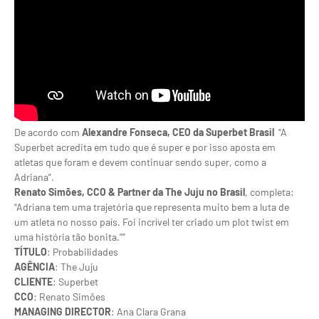
De acordo com
Alexandre Fonseca, CEO da Superbet Brasil
“A
Superbet acredita em tudo que é super e por isso aposta em
atletas que foram e devem continuar sendo super, como a
Adriana”.
Renato Simões, CCO & Partner da The Juju no Brasil
, completa:
“Adriana tem uma trajetória que representa muito bem a luta de
um atleta no nosso país. Foi incrível ter criado um plot twist em
uma história tão bonita.””
TÍTULO
: Probabilidades
AGÊNCIA
: The Juju
CLIENTE
: Superbet
CCO
: Renato Simões
MANAGING DIRECTOR
: Ana Clara Grana