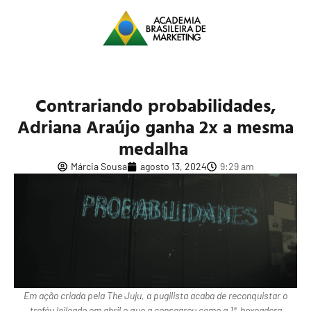
Contrariando probabilidades,
Adriana Araújo ganha 2x a mesma
medalha
Márcia Sousa
agosto 13, 2024
9:29 am
Em ação criada pela The Juju, a pugilista acaba de reconquistar o
troféu leiloado em abril e que a consagrou como a 1ª boxeadora