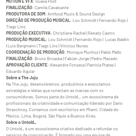
MOTION E VFX
: Guava Post
FINALIZAÇÃO
: Camila Cavalcante
PRODUTORA DE SOM
: Antfood Music & Sound Design
DIREÇÃO DE PRODUÇÃO MUSICAL
: Lou Schmidt | Fernando Rojo |
Tiago Lins
PRODUÇÃO EXECUTIVA
: Christiane Rachel | Renato Castro
PRODUÇÃO MUSICAL
: Lou Schmidt | Fernando Rojo | Lucas Baldin
| Luis Bergmann | Tiago Lins | Vinicius Nunes
COORDENAÇÃO DE PRODUÇÃO
: Monique Munhoz | Pablo Mello
FINALIZAÇÃO
: Bruno Broaska | Fabian Jorge | Pedro Macedo
APROVAÇÃO CLIENTE
: Alexandre Fonseca | Patrícia Prates |
Eduardo Aguiar
Sobre a The Juju
Na The Juju, desenvolvemos, produzimos e executamos
estratégias e ideias que conectam as marcas com os
consumidores. Somos parte do Untold_, um ecossistema de
profissionais da criatividade e comunicação liderado por Darío
Straschnoy. Contamos com escritórios em Miami, Cidade do
México, Lima, Bogotá, São Paulo e Buenos Aires.
Sobre o Untold_
O Untold_ é um ecossistema criativo dedicado a refundar os
serviços de comunicação. É formado por uma equipe de