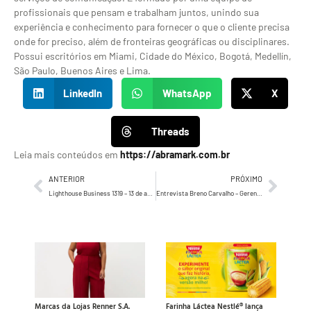
profissionais que pensam e trabalham juntos, unindo sua
experiência e conhecimento para fornecer o que o cliente precisa
onde for preciso, além de fronteiras geográficas ou disciplinares.
Possui escritórios em Miami, Cidade do México, Bogotá, Medellín,
São Paulo, Buenos Aires e Lima.
LinkedIn
WhatsApp
X
Threads
Leia mais conteúdos em
https://abramark.com.br
ANTERIOR
PRÓXIMO
Lighthouse Business 1319 – 13 de agosto de 2024
Entrevista Breno Carvalho – Gerente de Marketing da Santa Helena Alimentos
Marcas da Lojas Renner S.A.
Farinha Láctea Nestlé® lança