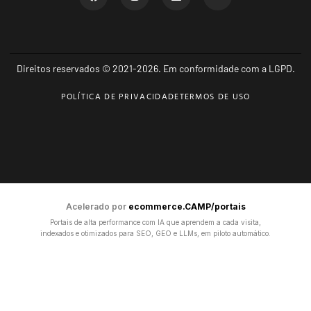
Direitos reservados © 2021-2026. Em conformidade com a LGPD.
POLÍTICA DE PRIVACIDADE
TERMOS DE USO
Acelerado por
ecommerce.CAMP/portais
Portais de alta performance com IA que aprendem a cada visita,
indexados e otimizados para SEO, GEO e LLMs, em piloto automático.