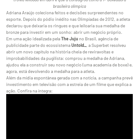
brasileira olímpica
Adriana Araújo coleciona feitos e decisões surpreendentes no
esporte. Depois do pódio inédito nas Olimpíadas de 2012, a atleta
declarou que deixaria os ringues e que leiloaria sua medalha de
bronze para investir em um sonho: abrir um negócio próprio.
Em uma ação idealizada pela
The Juju
no Brasil, agência de
publicidade parte do ecossistema
Untold_
, a Superbet resolveu
abrir um novo capítulo na história cheia de reviravoltas e
improbabilidades da pugilista: comprou a medalha de Adriana,
ajudou ela a construir seu novo negócio (uma academia de boxe) e,
agora, está devolvendo a medalha para a atleta.
Além da mídia espontânea gerada com a notícia, a campanha prevê
investimento em televisão com a estreia de um filme que explica a
ação. Confira na íntegra: