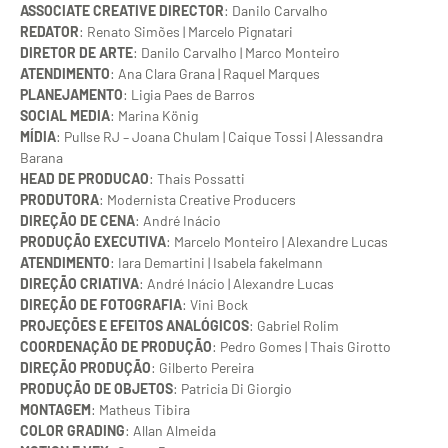
ASSOCIATE CREATIVE DIRECTOR
: Danilo Carvalho
REDATOR
: Renato Simões | Marcelo Pignatari
DIRETOR DE ARTE
: Danilo Carvalho | Marco Monteiro
ATENDIMENTO
: Ana Clara Grana | Raquel Marques
PLANEJAMENTO
: Ligia Paes de Barros
SOCIAL MEDIA
: Marina König
MÍDIA
: Pullse RJ – Joana Chulam | Caique Tossi | Alessandra
Barana
HEAD DE PRODUCAO
: Thais Possatti
PRODUTORA
: Modernista Creative Producers
DIREÇÃO DE CENA
: André Inácio
PRODUÇÃO EXECUTIVA
: Marcelo Monteiro | Alexandre Lucas
ATENDIMENTO
: Iara Demartini | Isabela fakelmann
DIREÇÃO CRIATIVA
: André Inácio | Alexandre Lucas
DIREÇÃO DE FOTOGRAFIA
: Vini Bock
PROJEÇÕES E EFEITOS ANALÓGICOS
: Gabriel Rolim
COORDENAÇÃO DE PRODUÇÃO
: Pedro Gomes | Thais Girotto
DIREÇÃO PRODUÇÃO
: Gilberto Pereira
PRODUÇÃO DE OBJETOS
: Patricia Di Giorgio
MONTAGEM
: Matheus Tibira
COLOR GRADING
: Allan Almeida