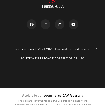
11 98990-0376
Direitos reservados © 2021-2026. Em conformidade com a LGPD.
POLÍTICA DE PRIVACIDADE
TERMOS DE USO
Acelerado por
ecommerce.CAMP/portais
Portais de alta performance com IA que aprendem a cada visita,
indexados e otimizados para SEO, GEO e LLMs, em piloto automático.