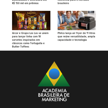
R$ 150 mil em prêmios
brasileiro
Arcor e Grupo Los Los se unem
Philco lança air fryer de 11 litros
para lançar linha com 18
que reúne versatilidade, ampla
sorvetes inspirados em
capacidade e tecnologia
clássicos como Tortuguita e
Butter Toffees