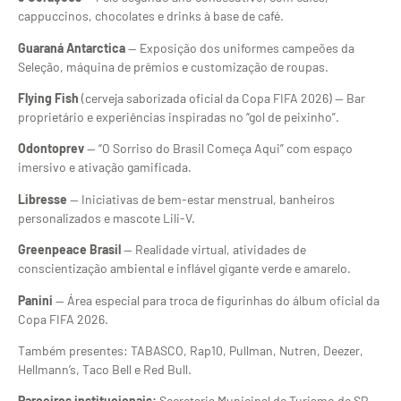
cappuccinos, chocolates e drinks à base de café.
Guaraná Antarctica
— Exposição dos uniformes campeões da
Seleção, máquina de prêmios e customização de roupas.
Flying Fish
(cerveja saborizada oficial da Copa FIFA 2026) — Bar
proprietário e experiências inspiradas no “gol de peixinho”.
Odontoprev
— “O Sorriso do Brasil Começa Aqui” com espaço
imersivo e ativação gamificada.
Libresse
— Iniciativas de bem-estar menstrual, banheiros
personalizados e mascote Lili-V.
Greenpeace Brasil
— Realidade virtual, atividades de
conscientização ambiental e inflável gigante verde e amarelo.
Panini
— Área especial para troca de figurinhas do álbum oficial da
Copa FIFA 2026.
Também presentes: TABASCO, Rap10, Pullman, Nutren, Deezer,
Hellmann’s, Taco Bell e Red Bull.
Parceiros institucionais:
Secretaria Municipal de Turismo de SP,