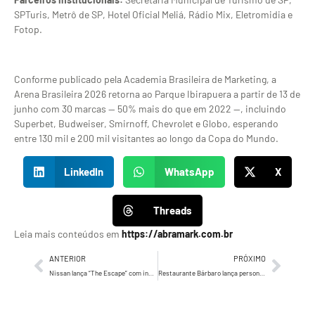
SPTuris, Metrô de SP, Hotel Oficial Meliá, Rádio Mix, Eletromidia e
Fotop.
Conforme publicado pela Academia Brasileira de Marketing, a
Arena Brasileira 2026 retorna ao Parque Ibirapuera a partir de 13 de
junho com 30 marcas — 50% mais do que em 2022 —, incluindo
Superbet, Budweiser, Smirnoff, Chevrolet e Globo, esperando
entre 130 mil e 200 mil visitantes ao longo da Copa do Mundo.
LinkedIn
WhatsApp
X
Threads
Leia mais conteúdos em
https://abramark.com.br
ANTERIOR
PRÓXIMO
Nissan lança “The Escape” com invasão zumbi ao som de Thriller para demonstrar tecnologia do Kicks em campanha da Lola\TBWA
Restaurante Bárbaro lança personagem “El Bárbaro” e bolão da Copa do Mundo com provocações BRA x ARG criado pela Wonderland