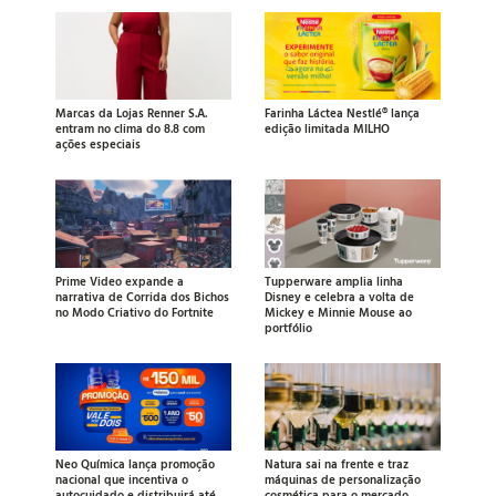
Marcas da Lojas Renner S.A.
Farinha Láctea Nestlé® lança
entram no clima do 8.8 com
edição limitada MILHO
ações especiais
Prime Video expande a
Tupperware amplia linha
narrativa de Corrida dos Bichos
Disney e celebra a volta de
no Modo Criativo do Fortnite
Mickey e Minnie Mouse ao
portfólio
Neo Química lança promoção
Natura sai na frente e traz
nacional que incentiva o
máquinas de personalização
autocuidado e distribuirá até
cosmética para o mercado