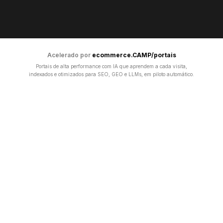
Acelerado por
ecommerce.CAMP/portais
Portais de alta performance com IA que aprendem a cada visita,
indexados e otimizados para SEO, GEO e LLMs, em piloto automático.