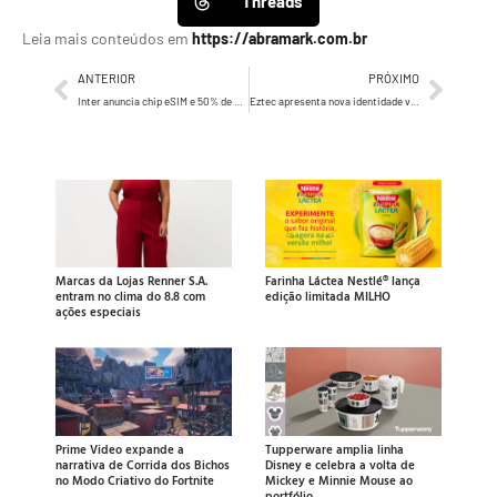
Threads
Leia mais conteúdos em
https://abramark.com.br
ANTERIOR
PRÓXIMO
Inter anuncia chip eSIM e 50% de desconto em todos os planos Inter Cel
Eztec apresenta nova identidade visual
Marcas da Lojas Renner S.A.
Farinha Láctea Nestlé® lança
entram no clima do 8.8 com
edição limitada MILHO
ações especiais
Prime Video expande a
Tupperware amplia linha
narrativa de Corrida dos Bichos
Disney e celebra a volta de
no Modo Criativo do Fortnite
Mickey e Minnie Mouse ao
portfólio