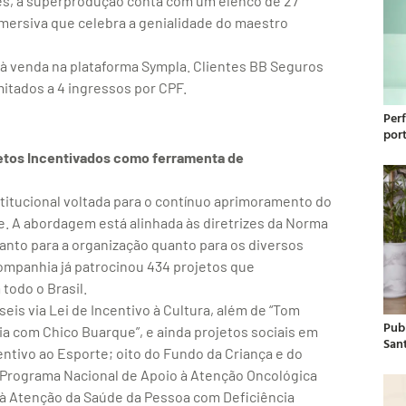
nes, a superprodução conta com um elenco de 27
imersiva que celebra a genialidade do maestro
 à venda na plataforma Sympla. Clientes BB Seguros
itados a 4 ingressos por CPF.
Per
por
jetos Incentivados como ferramenta de
titucional voltada para o contínuo aprimoramento do
. A abordagem está alinhada às diretrizes da Norma
tanto para a organização quanto para os diversos
companhia já patrocinou 434 projetos que
todo o Brasil.
seis via Lei de Incentivo à Cultura, além de “Tom
Publ
ia com Chico Buarque”, e ainda projetos sociais em
San
centivo ao Esporte; oito do Fundo da Criança e do
a Programa Nacional de Apoio à Atenção Oncológica
o à Atenção da Saúde da Pessoa com Deficiência