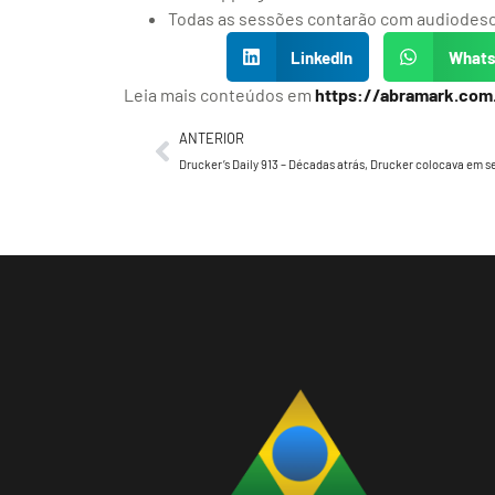
Todas as sessões contarão com audiodescr
LinkedIn
What
Leia mais conteúdos em
https://abramark.com
ANTERIOR