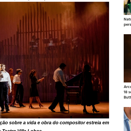
Natu
per
Arc
18 
But
ão sobre a vida e obra do compositor estreia em