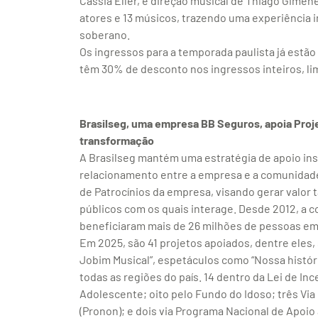
Cássia Eller, e direção musical de Thiago Gime
atores e 13 músicos, trazendo uma experiência 
soberano.
Os ingressos para a temporada paulista já estão
têm 30% de desconto nos ingressos inteiros, lim
Brasilseg, uma empresa BB Seguros, apoia Pro
transformação
A Brasilseg mantém uma estratégia de apoio ins
relacionamento entre a empresa e a comunidade
de Patrocínios da empresa, visando gerar valor 
públicos com os quais interage. Desde 2012, a 
beneficiaram mais de 26 milhões de pessoas em 
Em 2025, são 41 projetos apoiados, dentre eles, 
Jobim Musical”, espetáculos como “Nossa histór
todas as regiões do país. 14 dentro da Lei de In
Adolescente; oito pelo Fundo do Idoso; três Vi
(Pronon); e dois via Programa Nacional de Apoi