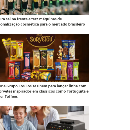
ra sai na frente e traz máquinas de
sonalização cosmética para o mercado brasileiro
or e Grupo Los Los se unem para lançar linha com
sorvetes inspirados em clássicos como Tortuguita e
ter Toffees