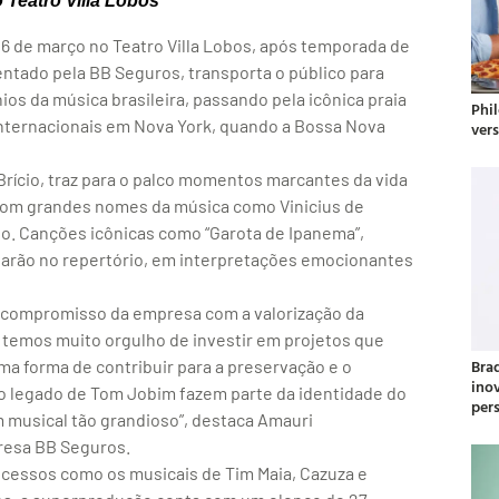
 Teatro Villa Lobos
 6 de março no Teatro Villa Lobos, após temporada de
entado pela BB Seguros, transporta o público para
os da música brasileira, passando pela icônica praia
Phil
internacionais em Nova York, quando a Bossa Nova
ver
Brício, traz para o palco momentos marcantes da vida
com grandes nomes da música como Vinicius de
rto. Canções icônicas como “Garota de Ipanema”,
starão no repertório, em interpretações emocionantes
o compromisso da empresa com a valorização da
, temos muito orgulho de investir em projetos que
Bra
a forma de contribuir para a preservação e o
ino
e o legado de Tom Jobim fazem parte da identidade do
per
m musical tão grandioso”, destaca Amauri
resa BB Seguros.
cessos como os musicais de Tim Maia, Cazuza e