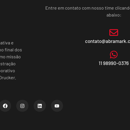
Entre em contato com nosso time clican
abaixo:
contato@abramark.
ativa e
o final dos
omo missão
11 98990-0376
istração
porativo
Drucker.