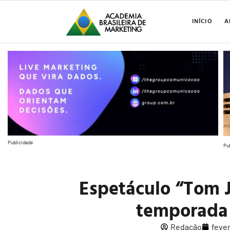
INÍCIO
A
Publicidade
Pu
Espetáculo “Tom J
temporada
Redação
fever