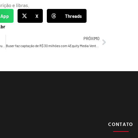
ição e libras.
sApp
X
Threads
.br
PRÓXIMO
Drucker’s Daily 913 – Décadas atrás, Drucker colocava em seus devidos lugares computadores…
Buser faz captação de R$ 30 milhões com 4Equity Media Ventures
CONTATO