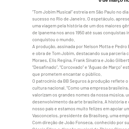
6 de março no
“Tom Jobim Musical” estreia em São Paulo no dia
sucesso no Rio de Janeiro. O espetáculo, apres
uma viagem pela história de um dos maiores gêni
de Ipanema nos anos 1950 até suas conquistas 
conquistou o mundo.
A produção, assinada por Nelson Motta e Pedro 
e obra de Tom Jobim, destacando sua parceria 
Moraes, Elis Regina, Frank Sinatra e João Gilbe
“Desafinado”, “Corcovado” e “Águas de Março” e
que prometem encantar o público.
O patrocínio da BB Seguros à produção reflete 
cultura nacional. “Como uma empresa brasileira
valorizam os grandes nomes da nossa música, um
desenvolvimento da arte brasileira. A história 
nosso país e estamos muito felizes em apoiar u
Vasconcelos, presidente da Brasilseg, uma emp
Com direção de João Fonseca, conhecido por su