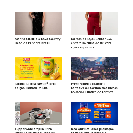
Marina Cirelli é a nova Country
Marcas da Lojas Renner S.A.
Head da Pandora Brasil
entram no clima do 8.8 com
ações especiais
Farinha Láctea Nestlé® lança
Prime Video expande a
edição limitada MILHO
narrativa de Corrida dos Bichos
no Modo Criativo do Fortnite
Tupperware amplia linha
Neo Química lança promoção
Disney e celebra a volta de
nacional que incentiva o