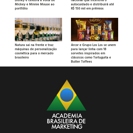
Mickey e Minnie Mouse ao
autocuidado e distribuirá até
portfólio
R$ 150 mil em prêmios
Natura sai na frente e traz
Arcor e Grupo Los Los se unem
máquinas de personalização
para lançar linha com 18
cosmética para o mercado
sorvetes inspirados em
brasileiro
clássicos como Tortuguita e
Butter Toffees