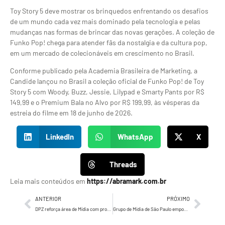
Toy Story 5 deve mostrar os brinquedos enfrentando os desafios
de um mundo cada vez mais dominado pela tecnologia e pelas
mudanças nas formas de brincar das novas gerações. A coleção de
Funko Pop! chega para atender fãs da nostalgia e da cultura pop,
em um mercado de colecionáveis em crescimento no Brasil.
Conforme publicado pela Academia Brasileira de Marketing, a
Candide lançou no Brasil a coleção oficial de Funko Pop! de Toy
Story 5 com Woody, Buzz, Jessie, Lilypad e Smarty Pants por R$
149,99 e o Premium Bala no Alvo por R$ 199,99, às vésperas da
estreia do filme em 18 de junho de 2026.
LinkedIn
WhatsApp
X
Threads
Leia mais conteúdos em
https://abramark.com.br
ANTERIOR
PRÓXIMO
DPZ reforça área de Mídia com promoções e quatro contratações sob liderança de Luiza Camara Valente
Grupo de Mídia de São Paulo empossa nova diretoria com Guilherme Cavalcante e Aline Velha em evento com Globo, SBT e Eletromidia