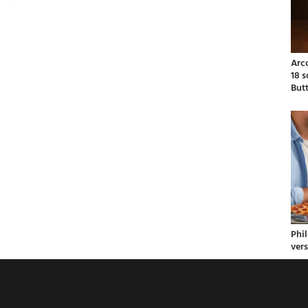
Arc
18 
But
Phil
ver