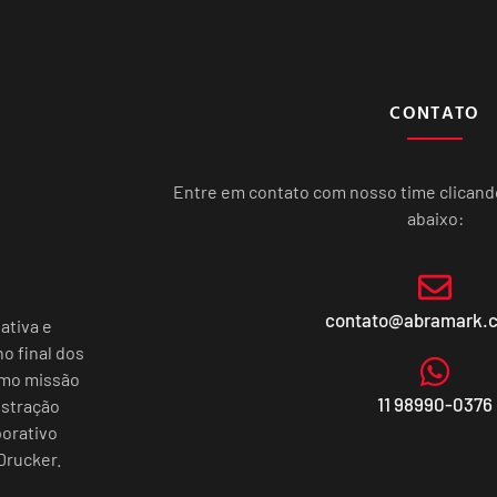
CONTATO
Entre em contato com nosso time clican
abaixo:
contato@abramark.
ativa e
o final dos
omo missão
11 98990-0376
istração
porativo
Drucker.