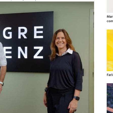
Mar
com
Far