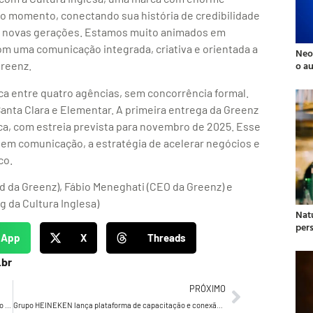
vo momento, conectando sua história de credibilidade
s novas gerações. Estamos muito animados em
om uma comunicação integrada, criativa e orientada a
Neo
o a
Greenz.
ca entre quatro agências, sem concorrência formal.
Santa Clara e Elementar. A primeira entrega da Greenz
a, com estreia prevista para novembro de 2025. Esse
á, em comunicação, a estratégia de acelerar negócios e
co.
 da Greenz), Fábio Meneghati (CEO da Greenz) e
g da Cultura Inglesa)
Natu
per
sApp
X
Threads
.br
PRÓXIMO
Angela Borges traz World Gym a São Paulo com investimento de R$ 12 milhões
Grupo HEINEKEN lança plataforma de capacitação e conexão entre profissionais, bares e restaurantes de todo o Brasil