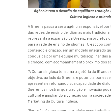
Agência tem o desafio de equilibrar tradição 
Cultura Inglesa e crian
A Greenz passa a ser a agência responsável por
das redes de ensino de idiomas mais tradicionais 
representa a expansão da Greenz em projetos de
para a rede de ensino de idiomas. O escopo con
conteúdo e criação, em um modelo integrado que
conduzida por uma equipe multidisciplinar das 
e criação, com acompanhamento próximo dos só
“A Cultura Inglesa tem uma trajetória de 91 ano
objetivo, ao lado da Greenz, é potencializar es
apresenta e reforçando sua capacidade de dialo
Queremos mostrar que tradição e inovação pode
cultural e ampliando a conexão com a sociedade”
Marketing da Cultura Inglesa.
“Para nós, é uma conquista iniciar esse trabal