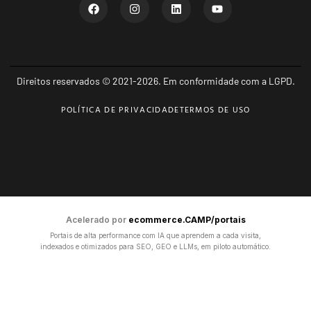
Direitos reservados © 2021-2026. Em conformidade com a LGPD.
POLÍTICA DE PRIVACIDADE
TERMOS DE USO
Acelerado por
ecommerce.CAMP/portais
Portais de alta performance com IA que aprendem a cada visita,
indexados e otimizados para SEO, GEO e LLMs, em piloto automático.