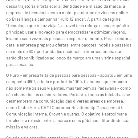
dessa trajetória e fortalecer a identidade e a missão da marca, a
empresa de tecnologia com a maior plataforma de viagens online
do Brasil lança a campanha “Hurb 12 anos”. A partir da tagline
“Tecnologia que te faz viajar”, a travel tech reforça o seu propósito
principal: usar a inovação para democratizar e otimizar viagens,
levando cada vez mais pessoas a explorar o mundo. Para celebrar a
data, a empresa preparou ofertas, entre pacotes, hotéis e passeios
em mais de 80 oportunidades nacionais e internacionais, que
serão disponibilizados ao longo de março em uma vitrine especial
para a ocasião.
O Hurb – empresa feita de pessoas para pessoas – apostou em uma
campanha 360º, criada e produzida 100% in-house, que impacta
não somente os seus viajantes, mas também os Padawans – como
são chamados os colaboradores. Portanto, todas as iniciativas se
desmembram na comunicação das diversas áreas da empresa,
como Clube Hurb, CRM (Customer Relationship Management),
Comunicação Interna, Growth e outras. O objetivo é aproximar e
fortalecer a relação entre a marca e seus públicos, difundindo sua
missão e valores.
Guiado pelo conceito estratégico “Hurb, janela tecnológica que te