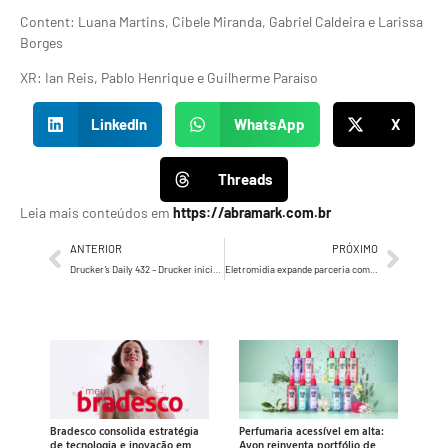
Content: Luana Martins, Cibele Miranda, Gabriel Caldeira e Larissa
Borges
XR: Ian Reis, Pablo Henrique e Guilherme Paraíso
LinkedIn
WhatsApp
X
Threads
Leia mais conteúdos em
https://abramark.com.br
ANTERIOR
PRÓXIMO
Drucker’s Daily 432 – Drucker iniciava seus trabalhos fazendo uma espécie de “anamnese” nas empresas
Eletromidia expande parceria com a Tembici e leva conteúdo para mais 4 capitais
Bradesco consolida estratégia
Perfumaria acessível em alta:
de tecnologia e inovação em
Avon reinventa portfólio de