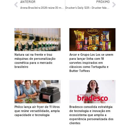
ANTERIOR
PRÓXIMO
Arena Brasileira 2026 reúne 30 marcas no Ibirapuera com ativações de Superbet, Budweiser, Smirnoff e Chevrolet a partir de 13 de junho
Drucker’s Daily 1225 – Drucker fala sobre a sabedoria de sempre se concentrar os melhores…
Natura sai na frente e traz
Arcor e Grupo Los Los se unem
máquinas de personalização
para lançar linha com 18
cosmética para o mercado
sorvetes inspirados em
brasileiro
clássicos como Tortuguita e
Butter Toffees
Philco lança air fryer de 11 litros
Bradesco consolida estratégia
que reúne versatilidade, ampla
de tecnologia e inovação em
capacidade e tecnologia
ecossistema que amplia a
experiência personalizada dos
clientes