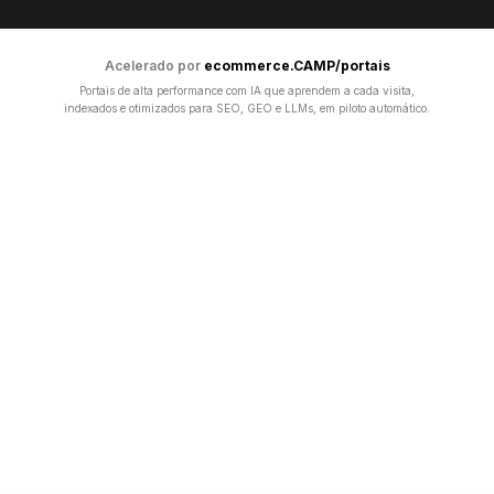
Acelerado por
ecommerce.CAMP/portais
Portais de alta performance com IA que aprendem a cada visita,
indexados e otimizados para SEO, GEO e LLMs, em piloto automático.