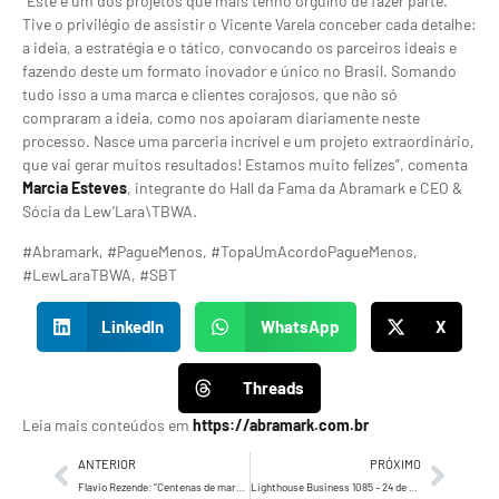
“Este é um dos projetos que mais tenho orgulho de fazer parte.
Tive o privilégio de assistir o Vicente Varela conceber cada detalhe:
a ideia, a estratégia e o tático, convocando os parceiros ideais e
fazendo deste um formato inovador e único no Brasil. Somando
tudo isso a uma marca e clientes corajosos, que não só
compraram a ideia, como nos apoiaram diariamente neste
processo. Nasce uma parceria incrível e um projeto extraordinário,
que vai gerar muitos resultados! Estamos muito felizes”, comenta
Marcia Esteves
, integrante do Hall da Fama da Abramark e CEO &
Sócia da Lew’Lara\TBWA.
#Abramark, #PagueMenos, #TopaUmAcordoPagueMenos,
#LewLaraTBWA, #SBT
LinkedIn
WhatsApp
X
Threads
Leia mais conteúdos em
https://abramark.com.br
ANTERIOR
PRÓXIMO
Flavio Rezende: “Centenas de marcas pelo mundo se perderam ou encolheram, fruto do foco exagerado em vendas”
Lighthouse Business 1085 – 24 de agosto de 2023