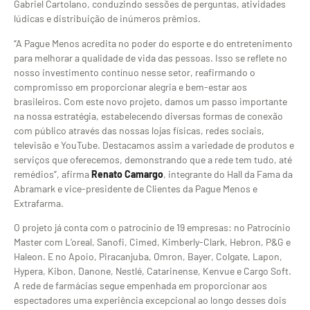
Gabriel Cartolano, conduzindo sessões de perguntas, atividades
lúdicas e distribuição de inúmeros prêmios.
“A Pague Menos acredita no poder do esporte e do entretenimento
para melhorar a qualidade de vida das pessoas. Isso se reflete no
nosso investimento contínuo nesse setor, reafirmando o
compromisso em proporcionar alegria e bem-estar aos
brasileiros. Com este novo projeto, damos um passo importante
na nossa estratégia, estabelecendo diversas formas de conexão
com público através das nossas lojas físicas, redes sociais,
televisão e YouTube. Destacamos assim a variedade de produtos e
serviços que oferecemos, demonstrando que a rede tem tudo, até
remédios”, afirma
Renato Camargo
, integrante do Hall da Fama da
Abramark e vice-presidente de Clientes da Pague Menos e
Extrafarma.
O projeto já conta com o patrocínio de 19 empresas: no Patrocínio
Master com L’oreal, Sanofi, Cimed, Kimberly-Clark, Hebron, P&G e
Haleon. E no Apoio, Piracanjuba, Omron, Bayer, Colgate, Lapon,
Hypera, Kibon, Danone, Nestlé, Catarinense, Kenvue e Cargo Soft.
A rede de farmácias segue empenhada em proporcionar aos
espectadores uma experiência excepcional ao longo desses dois