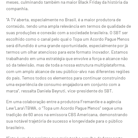
meses, culminando também na maior Black Friday da história da
companhia.
“A TV aberta, especialmente no Brasil, é a maior produtora de
conteúdo, tendo uma ampla relevância em termos de qualidade de
suas produções e conexão com a sociedade brasileira. O SBT ser
escolhido como o canal pelo qual o Topa um Acordo Pague Menos
será difundido é uma grande oportunidade, especialmente por já
termos um olhar atencioso para este formato inovador. Estamos
trabalhando em uma estratégia que envolve a força e alcance não
só da televisão, mas de toda a nossa estrutura multiplataforma,
com um amplo alcance de seu público-alvo nas diferentes regiões
do país. Temos todos os elementos para continuar construindo
uma experiência de consumo engajadora em conjunto com a
marca”, ressalta Daniela Beyruti, vice-presidente do SBT.
Em uma colaboração entre a produtora Fremantle e a agência
Lew’Lara\TBWA, o “Topa um Acordo Pague Menos” segue uma
tradição de 60 anos na emissora CBS Americana, demonstrando
sua notável trajetória de sucesso e longevidade para o público
brasileiro.