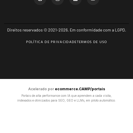
Direitos reservados © 2021-2026. Em conformidade com a LGPD.
POLÍTICA DE PRIVACIDADE
TERMOS DE USO
Acelerado por
ecommerce.CAMP/portais
Portais de alta performance com IA que aprendem a cada visita,
indexados e otimizados para SEO, GEO e LLMs, em piloto automático.