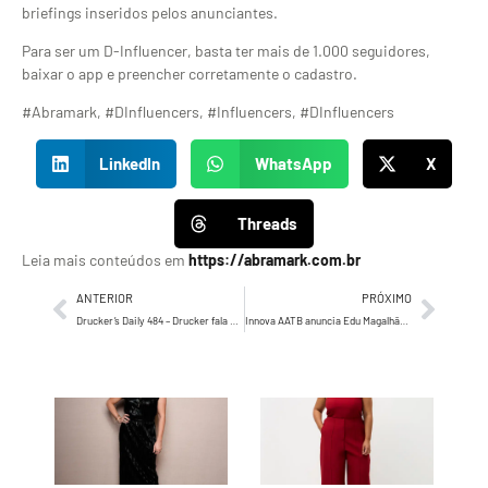
briefings inseridos pelos anunciantes.
Para ser um D-Influencer, basta ter mais de 1.000 seguidores,
baixar o app e preencher corretamente o cadastro.
#Abramark, #DInfluencers, #Influencers, #DInfluencers
LinkedIn
WhatsApp
X
Threads
Leia mais conteúdos em
https://abramark.com.br
ANTERIOR
PRÓXIMO
Drucker’s Daily 484 – Drucker fala sobre aquisições de empresas
Innova AATB anuncia Edu Magalhães e Thiago Higashi como diretores de arte