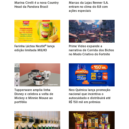
Marina Cirelli é a nova Country
Marcas da Lojas Renner S.A.
Head da Pandora Brasil
entram no clima do 8.8 com
ações especiais
Farinha Láctea Nestlé® lança
Prime Video expande a
edição limitada MILHO
narrativa de Corrida dos Bichos
no Modo Criativo do Fortnite
Tupperware amplia linha
Neo Química lança promoção
Disney e celebra a volta de
nacional que incentiva o
Mickey e Minnie Mouse ao
autocuidado e distribuirá até
portfólio
R$ 150 mil em prêmios