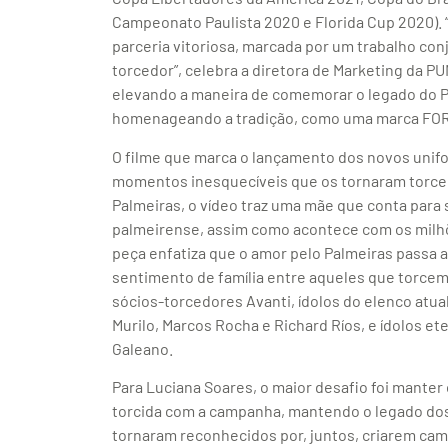
Campeonato Paulista 2020 e Florida Cup 2020). 
parceria vitoriosa, marcada por um trabalho co
torcedor”, celebra a diretora de Marketing da P
elevando a maneira de comemorar o legado do P
O filme que marca o lançamento dos novos uni
momentos inesquecíveis que os tornaram torced
Palmeiras, o vídeo traz uma mãe que conta para s
palmeirense, assim como acontece com os milhõe
peça enfatiza que o amor pelo Palmeiras passa 
sentimento de família entre aqueles que torce
sócios-torcedores Avanti, ídolos do elenco atu
Murilo, Marcos Rocha e Richard Ríos, e ídolos e
Galeano.
Para Luciana Soares, o maior desafio foi manter 
torcida com a campanha, mantendo o legado dos 
tornaram reconhecidos por, juntos, criarem c