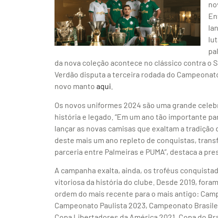
no
En
la
lu
pa
da nova coleção acontece no clássico contra o Sa
Verdão disputa a terceira rodada do Campeonato
novo manto
aqui
.
Os novos uniformes 2024 são uma grande celebra
história e legado. “Em um ano tão importante pa
lançar as novas camisas que exaltam a tradição 
deste mais um ano repleto de conquistas, trans
parceria entre Palmeiras e PUMA”, destaca a pres
A campanha exalta, ainda, os troféus conquistad
vitoriosa da história do clube. Desde 2019, fora
ordem do mais recente para o mais antigo: Camp
Campeonato Paulista 2023, Campeonato Brasile
Copa Libertadores da América 2021, Copa do Bra