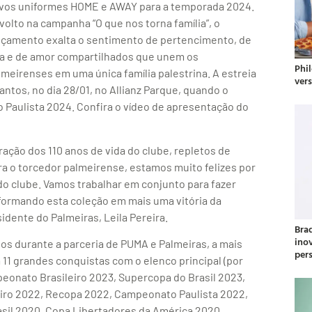
vos uniformes HOME e AWAY para a temporada 2024.
volto na campanha “O que nos torna família”, o
nçamento exalta o sentimento de pertencimento, de
ta e de amor compartilhados que unem os
Phil
lmeirenses em uma única família palestrina. A estreia
ver
ntos, no dia 28/01, no Allianz Parque, quando o
 Paulista 2024. Confira o vídeo de apresentação do
ção dos 110 anos de vida do clube, repletos de
ra o torcedor palmeirense, estamos muito felizes por
do clube. Vamos trabalhar em conjunto para fazer
formando esta coleção em mais uma vitória da
idente do Palmeiras, Leila Pereira.
Bra
ino
os durante a parceria de PUMA e Palmeiras, a mais
per
m 11 grandes conquistas com o elenco principal (por
eonato Brasileiro 2023, Supercopa do Brasil 2023,
iro 2022, Recopa 2022, Campeonato Paulista 2022,
sil 2020, Copa Libertadores da América 2020,