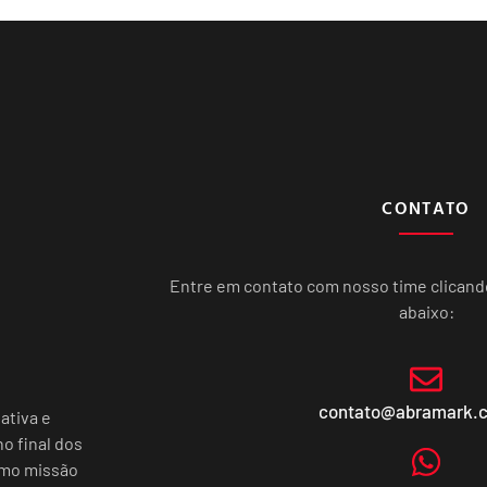
CONTATO
Entre em contato com nosso time clican
abaixo:
contato@abramark.
ativa e
o final dos
omo missão