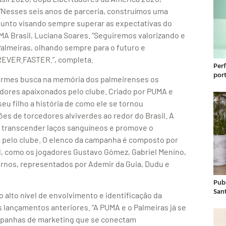
“Nesses seis anos de parceria, construímos uma
njunto visando sempre superar as expectativas do
UMA Brasil, Luciana Soares. “Seguiremos valorizando e
almeiras, olhando sempre para o futuro e
homenageando a tradição, como uma marca FOREVER܂FASTER.”, completa.
Per
por
formes busca na memória dos palmeirenses os
ores apaixonados pelo clube. Criado por PUMA e
eu filho a história de como ele se tornou
s de torcedores alviverdes ao redor do Brasil. A
a transcender laços sanguíneos e promove o
m pelo clube. O elenco da campanha é composto por
al, como os jogadores Gustavo Gómez, Gabriel Menino,
ternos, representados por Ademir da Guia, Dudu e
Publ
San
o alto nível de envolvimento e identificação da
lançamentos anteriores. “A PUMA e o Palmeiras já se
ampanhas de marketing que se conectam