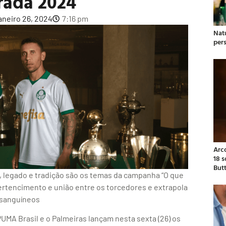
ada 2024
aneiro 26, 2024
7:16 pm
Natu
per
Arc
18 
But
 legado e tradição são os temas da campanha “O que
pertencimento e união entre os torcedores e extrapola
 sanguíneos
PUMA Brasil e o Palmeiras lançam nesta sexta (26) os