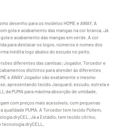
 mesmo desenho para os modelos HOME e AWAY. A
com gola e acabamento das mangas na cor branca. Já
i gola e acabamento das mangas em verde. A cor
hida para destacar os logos, números e nomes dos
orma inédita logo abaixo do escudo no peito.
rsões diferentes das camisas: Jogador, Torcedor e
cabamentos distintos para atender às diferentes
 HOME e AWAY Jogador são exatamente o mesmo
e, apresentando tecido Jacquard, escudo, estrela e
ELL da PUMA para máxima absorção de umidade.
hegam com preços mais acessíveis, com pequenas
 qualidade PUMA. A Torcedor tem tecido Pollem,
logia dryCEL. Já a Estádio, tem tecido citrino,
e tecnologia dryCELL.