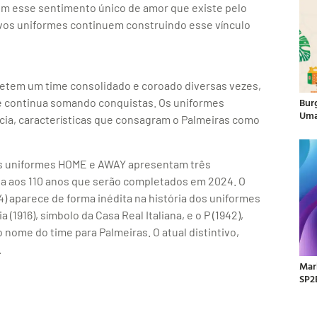
em esse sentimento único de amor que existe pelo
vos uniformes continuem construindo esse vínculo
letem um time consolidado e coroado diversas vezes,
Bur
e continua somando conquistas. Os uniformes
Uma
ncia, características que consagram o Palmeiras como
os uniformes HOME e AWAY apresentam três
ia aos 110 anos que serão completados em 2024. O
14) aparece de forma inédita na história dos uniformes
1916), símbolo da Casa Real Italiana, e o P (1942),
o nome do time para Palmeiras. O atual distintivo,
.
Mar
SP2