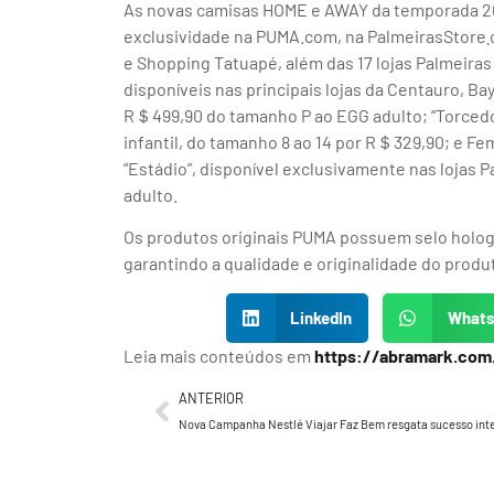
As novas camisas HOME e AWAY da temporada 2024
exclusividade na PUMA.com, na PalmeirasStore܂com e nas lojas físicas da PUMA do Shopping Morumbi
e Shopping Tatuapé, além das 17 lojas Palmeiras 
disponíveis nas principais lojas da Centauro, Ba
R＄499,90 do tamanho P ao EGG adulto; “Torcedo
infantil, do tamanho 8 ao 14 por R＄329,90; e F
“Estádio”, disponível exclusivamente nas lojas 
adulto.
Os produtos originais PUMA possuem selo holográ
garantindo a qualidade e originalidade do produ
LinkedIn
What
Leia mais conteúdos em
https://abramark.com
ANTERIOR