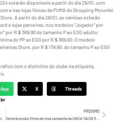
 estarão disponíveis a partir do dia 26/01, com
Store. A partir do dia 28/01, as camisas estarão
yard e lojas parceiras, nos modelos “Jogador” por
r” por R＄369,90 do tamanho P ao EGG adulto;
eminina do PP ao EGG por R＄369,90. O modelo
Palmeiras Store, por R＄179,90, do tamanho P ao EGG
fico com o distintivo do clube na etiqueta,
to.
sApp
X
Threads
.br
PRÓXIMO
Nova Campanha Nestlé Viajar Faz Bem resgata sucesso internacional da década de 80
Santería produz filmes de nova campanha da UNICA “VAI DE ETANOL” com destaque para os benefícios do combustível na transição energética