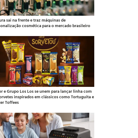
ra sai na frente e traz máquinas de
sonalização cosmética para o mercado brasileiro
or e Grupo Los Los se unem para lançar linha com
sorvetes inspirados em clássicos como Tortuguita e
ter Toffees