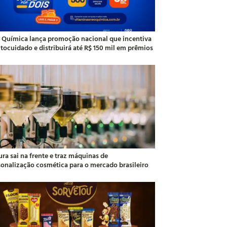
 Química lança promoção nacional que incentiva
utocuidado e distribuirá até R$ 150 mil em prêmios
ra sai na frente e traz máquinas de
sonalização cosmética para o mercado brasileiro