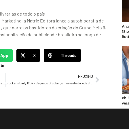
ivrarias de todo o país
Marketing, a Matrix Editora lança a autobiografia de
Arc
, que narra os bastidores da criação do Grupo Meio &
18 
sionalização da publicidade brasileira ao longo de
But
sApp
X
Threads
.br
PRÓXIMO
Pinterest e PONTE.ag lançam segunda temporada de Decor à Brasileira com Studio MK27, Bel Lobo e Fernanda Marques
Drucker’s Daily 1204 – Segundo Drucker, o momento da vida dos profissionais…
Phil
ver