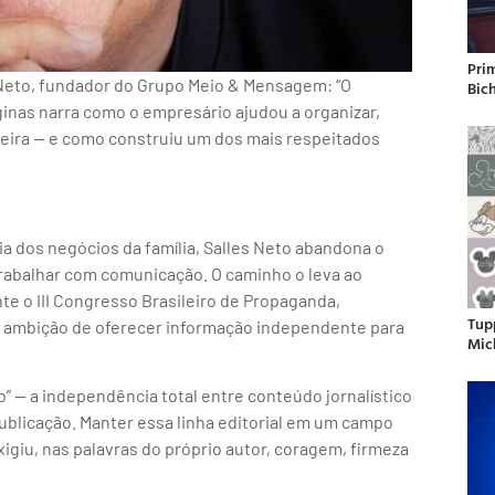
Pri
s Neto, fundador do Grupo Meio & Mensagem: “O
Bic
ginas narra como o empresário ajudou a organizar,
ileira — e como construiu um dos mais respeitados
ia dos negócios da família, Salles Neto abandona o
trabalhar com comunicação. O caminho o leva ao
e o III Congresso Brasileiro de Propaganda,
Tup
a ambição de oferecer informação independente para
Mic
do” — a independência total entre conteúdo jornalístico
 publicação. Manter essa linha editorial em um campo
giu, nas palavras do próprio autor, coragem, firmeza