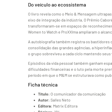
Do veículo ao ecossistema
O livro revela como o Meio & Mensagem ultrapas
eixo de integração da indústria. O Prêmio Cabor
transformaram-se em espaços de reconhecimento
Women to Watch e ProXXIma ampliaram o alcanc
A autobiografia também registra os bastidores d
consolidação das grandes agências, a hiperinflaç
o grupo sobreviveu a cada ciclo mantendo seus 
Episódios da vida pessoal também ganham espaço:
dificuldades financeiras e o luto pela morte pr
período em que o M&M se estruturava como pub
Ficha técnica
Título:
O comunicador da comunicação
Autor:
Salles Neto
Editora:
Matrix Editora
Páginas:
184