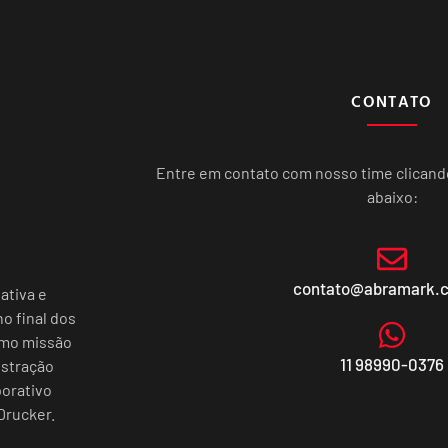
CONTATO
Entre em contato com nosso time clican
abaixo:
contato@abramark.
ativa e
o final dos
omo missão
11 98990-0376
istração
porativo
Drucker.