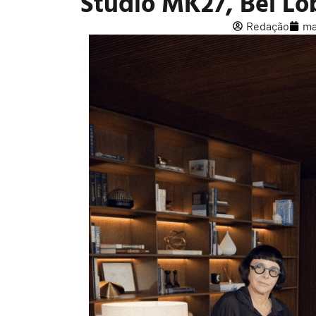
Studio MK27, Bel L
Redação
ma