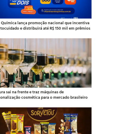
 Química lança promoção nacional que incentiva
utocuidado e distribuirá até R$ 150 mil em prêmios
ra sai na frente e traz máquinas de
sonalização cosmética para o mercado brasileiro