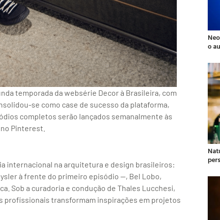
Neo
o a
unda temporada da websérie Decor à Brasileira, com
onsolidou-se como case de sucesso da plataforma,
isódios completos serão lançados semanalmente às
no Pinterest.
Natu
per
internacional na arquitetura e design brasileiros:
ler à frente do primeiro episódio —, Bel Lobo,
ca. Sob a curadoria e condução de Thales Lucchesi,
 profissionais transformam inspirações em projetos