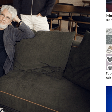
Pri
Bic
Tup
Mic