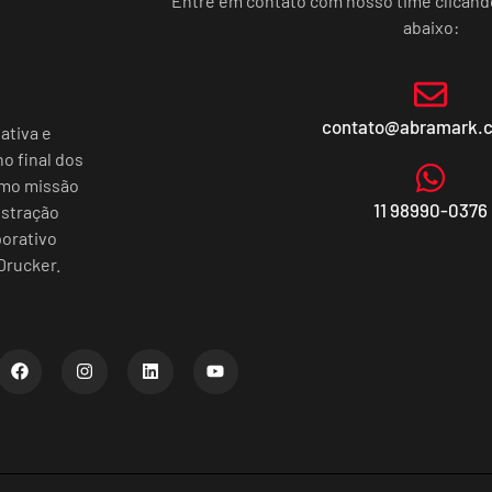
Entre em contato com nosso time clican
abaixo:
contato@abramark.
ativa e
o final dos
omo missão
11 98990-0376
istração
porativo
Drucker.