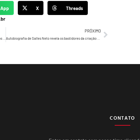
sApp
X
Threads
.br
PRÓXIMO
Heinz lança primeira promoção no Brasil com prêmios diários de R$ 500 e sorteios de R$ 100 mil em ouro
Autobiografia de Salles Neto revela os bastidores da criação do Grupo Meio & Mensagem e da publicidade brasileira
CONTATO