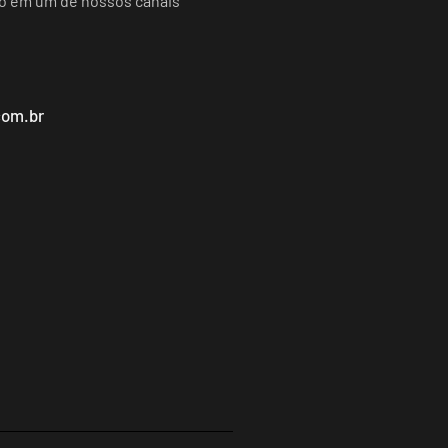
do em um de nossos canais
com.br