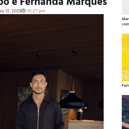
obo e Fernanda Marques
io 12, 2026
10:27 pm
Mar
com
Far