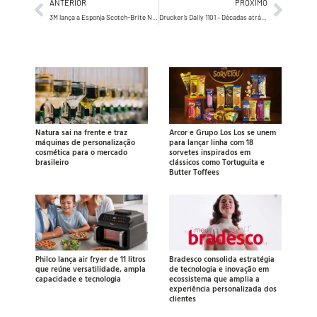
ANTERIOR
PRÓXIMO
3M lança a Esponja Scotch-Brite Não Risca para pets, desenvolvida para a limpeza de utensílios de animais de estimação
Drucker’s Daily 1101 – Décadas atrás, Drucker descreve, circunstancialmente, o Brasil de hoje…
Natura sai na frente e traz
Arcor e Grupo Los Los se unem
máquinas de personalização
para lançar linha com 18
cosmética para o mercado
sorvetes inspirados em
brasileiro
clássicos como Tortuguita e
Butter Toffees
Philco lança air fryer de 11 litros
Bradesco consolida estratégia
que reúne versatilidade, ampla
de tecnologia e inovação em
capacidade e tecnologia
ecossistema que amplia a
experiência personalizada dos
clientes