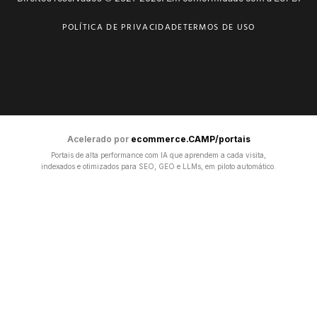
POLÍTICA DE PRIVACIDADE
TERMOS DE USO
Acelerado por
ecommerce.CAMP/portais
Portais de alta performance com IA que aprendem a cada visita,
indexados e otimizados para SEO, GEO e LLMs, em piloto automático.