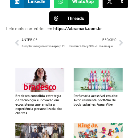
LinkedIn
WhatsApp
X
Threads
Leia mais conteúdos em
https://abramark.com.br
ANTERIOR
PRÓXIMO
Kinoplex inaugura novo espaço VIP em São Paulo
Drucker’s Daily 965 – O dia em que o adorado mestre, PETER DRUCKER…
Bradesco consolida estratégia
Perfumaria acessível em alta:
de tecnologia e inovação em
Avon reinventa portfólio de
ecossistema que amplia a
body splashes Aqua Vibe
experiência personalizada dos
clientes