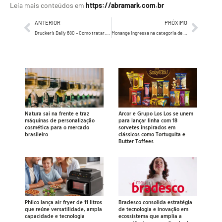
Leia mais conteúdos em
https://abramark.com.br
ANTERIOR
PRÓXIMO
Drucker’s Daily 680 – Como tratar, relacionar-se e valorizar o Capital Humano de uma empresa
Monange ingressa na categoria de produtos faciais
Natura sai na frente e traz
Arcor e Grupo Los Los se unem
máquinas de personalização
para lançar linha com 18
cosmética para o mercado
sorvetes inspirados em
brasileiro
clássicos como Tortuguita e
Butter Toffees
Philco lança air fryer de 11 litros
Bradesco consolida estratégia
que reúne versatilidade, ampla
de tecnologia e inovação em
capacidade e tecnologia
ecossistema que amplia a