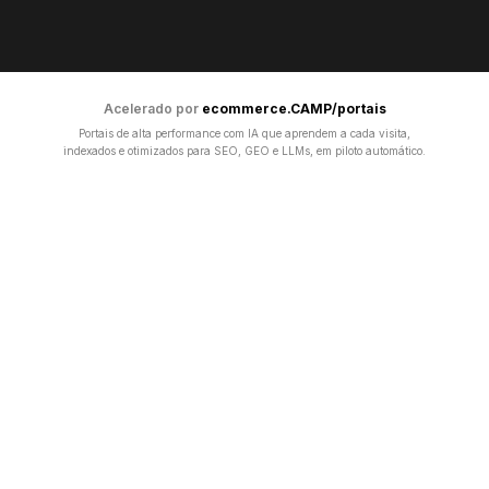
Acelerado por
ecommerce.CAMP/portais
Portais de alta performance com IA que aprendem a cada visita,
indexados e otimizados para SEO, GEO e LLMs, em piloto automático.