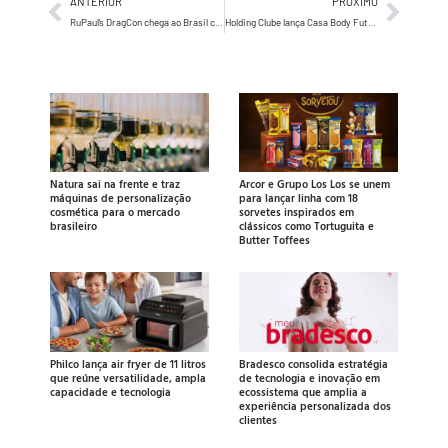
ANTERIOR
PRÓXIMO
RuPaul’s DragCon chega ao Brasil com sua primeira edição latino-americana nos dias 5 e 6 de junho no Expo Center Norte
Holding Clube lança Casa Body Futebol Clube para a Copa do Mundo Feminina de 2027 no Brasil
Natura sai na frente e traz
Arcor e Grupo Los Los se unem
máquinas de personalização
para lançar linha com 18
cosmética para o mercado
sorvetes inspirados em
brasileiro
clássicos como Tortuguita e
Butter Toffees
Philco lança air fryer de 11 litros
Bradesco consolida estratégia
que reúne versatilidade, ampla
de tecnologia e inovação em
capacidade e tecnologia
ecossistema que amplia a
experiência personalizada dos
clientes