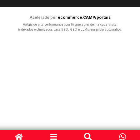
Acelerado por
ecommerce.CAMP/portais
Portais de alta performance com IA que aprendem a cada visita,
indexados e otimizados para SEO, GEO e LLMs, em piloto automático.