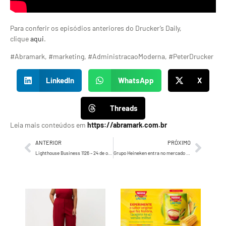
Para conferir os episódios anteriores do Drucker’s Daily,
clique
aqui
.
#Abramark, #marketing, #AdministracaoModerna, #PeterDrucker
LinkedIn
WhatsApp
X
Threads
Leia mais conteúdos em
https://abramark.com.br
ANTERIOR
PRÓXIMO
Lighthouse Business 1126 – 24 de outubro de 2023
Grupo Heineken entra no mercado de drinks prontos com Amstel Vibes