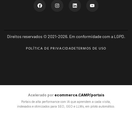
Direitos reservados © 2021-2026. Em conformidade com a LGPD.
POLÍTICA DE PRIVACIDADE
TERMOS DE USO
Acelerado por
ecommerce.CAMP/portais
Portais de alta performance com IA que aprendem a cada visita,
indexados e otimizados para SEO, GEO e LLMs, em piloto automático.