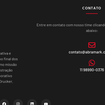
CONTATO
Entre em contato com nosso time clican
abaixo:
contato@abramark.
ativa e
o final dos
omo missão
11 98990-0376
istração
porativo
Drucker.