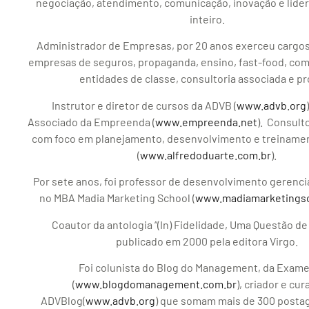
negociação, atendimento, comunicação, inovação e lidera
inteiro.
Administrador de Empresas, por 20 anos exerceu cargo
empresas de seguros, propaganda, ensino, fast-food, comé
entidades de classe, consultoria associada e pr
Instrutor e diretor de cursos da ADVB (
www.advb.org
Associado da Empreenda (
www.empreenda.net
). Consult
com foco em planejamento, desenvolvimento e treiname
(
www.alfredoduarte.com.br
).
Por sete anos, foi professor de desenvolvimento gerenci
no MBA Madia Marketing School (
www.madiamarketingsc
Coautor da antologia “(In) Fidelidade, Uma Questão de
publicado em 2000 pela editora Virgo.
Foi colunista do Blog do Management, da Exam
(
www.blogdomanagement.com.br
), criador e cu
ADVBlog(
www.advb.org
) que somam mais de 300 postag