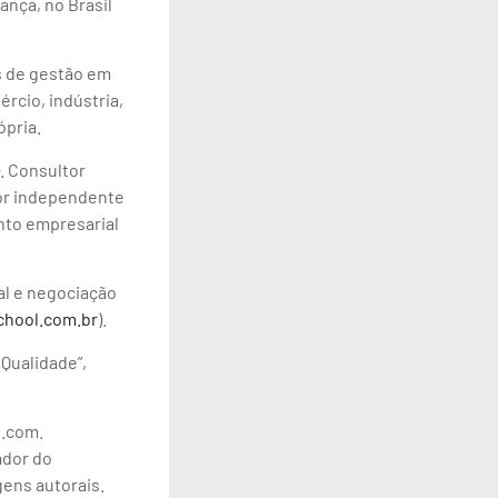
nça, no Brasil
s de gestão em
rcio, indústria,
ópria.
). Consultor
or independente
nto empresarial
al e negociação
hool.com.br
).
 Qualidade”,
e.com.
rador do
ens autorais.