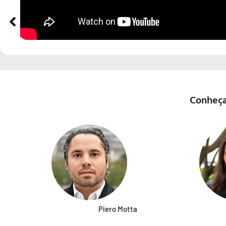
ANTERIOR
José Luiz Tejon Megido
Conheça
Piero Motta