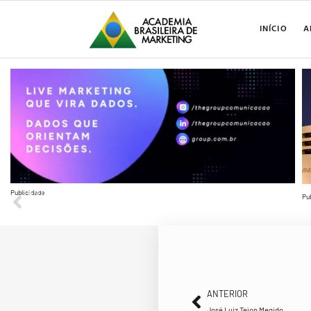
INÍCIO
A
Publicidade
ANTERIOR
Pu
José Luiz Tejon Megido
ANTERIOR
José Luiz Tejon Megido