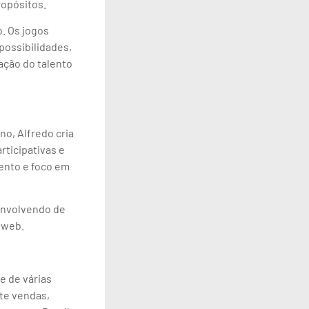
ropósitos.
. Os jogos
possibilidades,
ação do talento
o, Alfredo cria
rticipativas e
ento e foco em
envolvendo de
 web.
e de várias
te vendas,