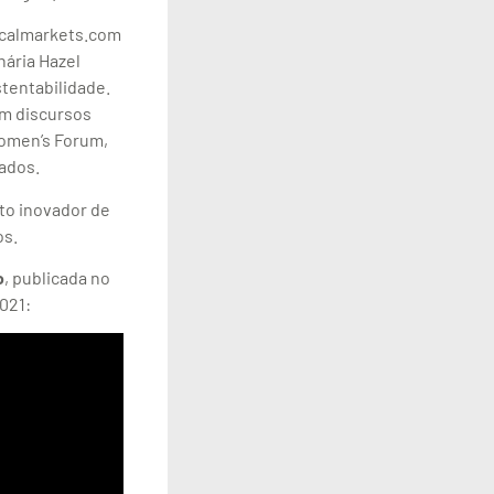
hicalmarkets.com
nária Hazel
tentabilidade.
om discursos
Women’s Forum,
ados.
to inovador de
os.
o
, publicada no
021: