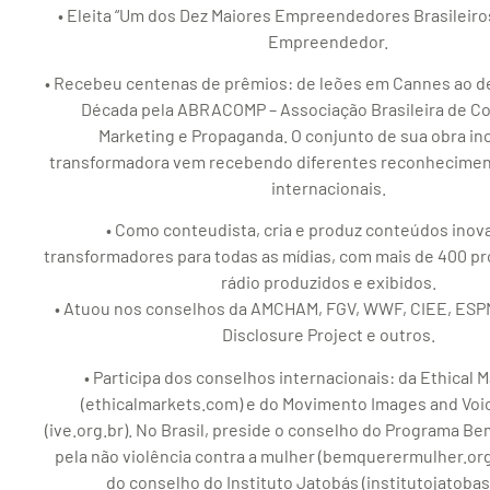
• Eleita “Um dos Dez Maiores Empreendedores Brasileiros
Empreendedor.
• Recebeu centenas de prêmios: de leões em Cannes ao de
Década pela ABRACOMP – Associação Brasileira de Co
Marketing e Propaganda. O conjunto de sua obra in
transformadora vem recebendo diferentes reconhecimen
internacionais.
• Como conteudista, cria e produz conteúdos inov
transformadores para todas as mídias, com mais de 400 p
rádio produzidos e exibidos.
• Atuou nos conselhos da AMCHAM, FGV, WWF, CIEE, ESP
Disclosure Project e outros.
• Participa dos conselhos internacionais: da Ethical 
(ethicalmarkets.com) e do Movimento Images and Voi
(ive.org.br). No Brasil, preside o conselho do Programa Be
pela não violência contra a mulher (bemquerermulher.org.
do conselho do Instituto Jatobás (institutojatobas.