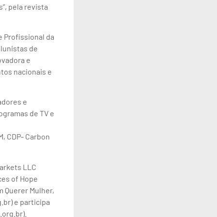
”, pela revista
 Profissional da
lunistas de
ovadora e
tos nacionais e
adores e
rogramas de TV e
M, CDP- Carbon
Markets LLC
ces of Hope
m Querer Mulher,
br) e participa
org.br).