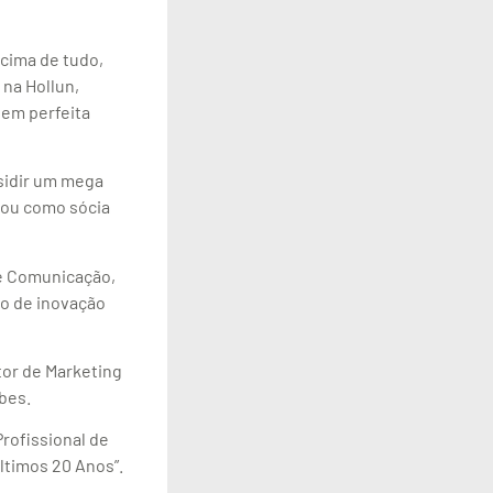
acima de tudo,
 na Hollun,
 em perfeita
esidir um mega
rou como sócia
de Comunicação,
o de inovação
etor de Marketing
rbes.
Profissional de
últimos 20 Anos”.