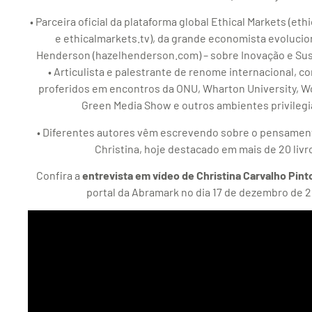
• Parceira oficial da plataforma global Ethical Markets (et
e ethicalmarkets.tv), da grande economista evolucio
Henderson (hazelhenderson.com) – sobre Inovação e Sus
• Articulista e palestrante de renome internacional, c
proferidos em encontros da ONU, Wharton University, 
Green Media Show e outros ambientes privilegi
• Diferentes autores vêm escrevendo sobre o pensamen
Christina, hoje destacado em mais de 20 livr
Confira a
entrevista em vídeo de Christina Carvalho Pint
portal da Abramark no dia 17 de dezembro de 2