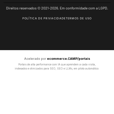
Direitos reservados © 2021-2026. Em conformidade com a LGPD.
POLÍTICA DE PRIVACIDADE
TERMOS DE USO
Acelerado por
ecommerce.CAMP/portais
Portais de alta performance com IA que aprendem a cada visita,
indexados e otimizados para SEO, GEO e LLMs, em piloto automático.