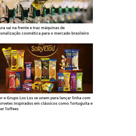
ra sai na frente e traz máquinas de
sonalização cosmética para o mercado brasileiro
or e Grupo Los Los se unem para lançar linha com
sorvetes inspirados em clássicos como Tortuguita e
ter Toffees