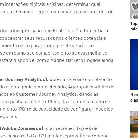
 interações digitais e físicas, determinar qual
er um desafio e requer combinar e analisar dados de
Tup
Mic
oring a insights na Adobe Real-Time Customer Data
concentrar seus recursos nos clientes potenciais
momento certo para as equipes de vendas se
ase em como seu comportamento se assemelha ao
estará disponível com o Adobe Marketo Engage ainda
er Journey Analytics):
obter uma visão completa do
 cliente pode ser um desafio. Agora, os modelos de
rados ao Customer Journey Analytics, dando às
Neo
o a
campanhas online e offline. Os clientes também se
stimento (ROI) e da capacidade de configurar modelos
negócios.
A (Adobe Commerce):
com recomendações de
, as marcas B2C e B2B podem aproveitar o recurso