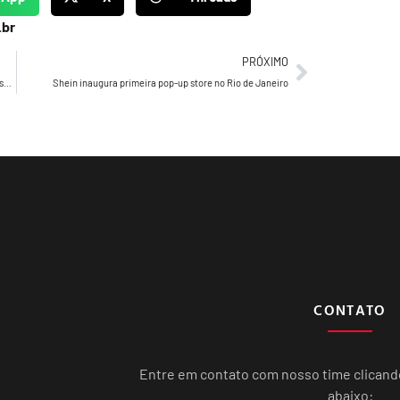
.br
PRÓXIMO
Drucker’s Daily 197 – Drucker finaliza seu depoimento sobre seus melhores amigos Hemme e Genia
Shein inaugura primeira pop-up store no Rio de Janeiro
CONTATO
Entre em contato com nosso time clican
abaixo: