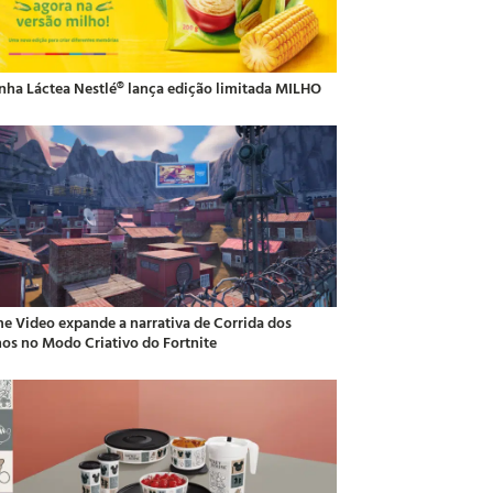
inha Láctea Nestlé® lança edição limitada MILHO
me Video expande a narrativa de Corrida dos
hos no Modo Criativo do Fortnite