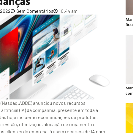
anças
 2022
Sem Comentários
10:44 am
Mar
Bras
Mar
com
 (Nasdaq:ADBE) anunciou novos recursos
artificial (IA) da companhia, presente em toda a
das hoje incluem: recomendações de produtos,
previsão, otimização, alocação de orçamento e
os clientes da empresa já usam recursos de IA para