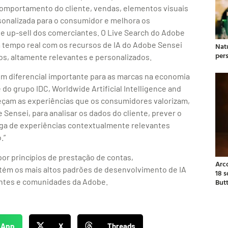
comportamento do cliente, vendas, elementos visuais
sonalizada para o consumidor e melhora os
e up-sell dos comerciantes. O Live Search do Adobe
tempo real com os recursos de IA do Adobe Sensei
Natu
per
dos, altamente relevantes e personalizados.
 um diferencial importante para as marcas na economia
e do grupo IDC, Worldwide Artificial Intelligence and
eçam as experiências que os consumidores valorizam,
Sensei, para analisar os dados do cliente, prever o
ega de experiências contextualmente relevantes
.”
por princípios de prestação de contas,
Arc
tém os mais altos padrões de desenvolvimento de IA
18 
ientes e comunidades da Adobe.
But
sApp
X
Threads