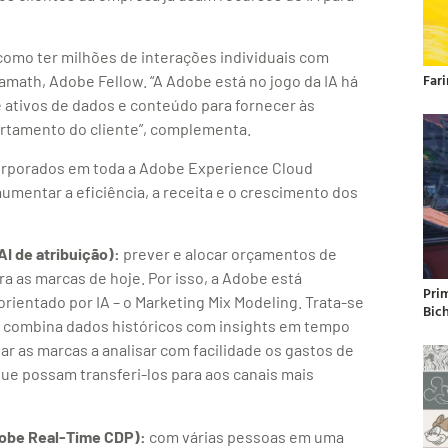
 como ter milhões de interações individuais com
Far
Kamath, Adobe Fellow. “A Adobe está no jogo da IA há
e ativos de dados e conteúdo para fornecer às
rtamento do cliente”, complementa.
corporados em toda a Adobe Experience Cloud
mentar a eficiência, a receita e o crescimento dos
I de atribuição):
prever e alocar orçamentos de
a as marcas de hoje. Por isso, a Adobe está
Pri
ientado por IA – o Marketing Mix Modeling. Trata-se
Bic
 combina dados históricos com insights em tempo
dar as marcas a analisar com facilidade os gastos de
e possam transferi-los para aos canais mais
dobe Real-Time CDP):
com várias pessoas em uma