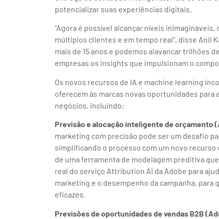
potencializar suas experiências digitais.
“Agora é possível alcançar níveis inimagináveis,
múltiplos clientes e em tempo real”, disse Anil 
mais de 15 anos e podemos alavancar trilhões d
empresas os insights que impulsionam o compo
Os novos recursos de IA e machine learning in
oferecem às marcas novas oportunidades para au
negócios, incluindo:
Previsão e alocação inteligente de orçamento (A
marketing com precisão pode ser um desafio par
simplificando o processo com um novo recurso or
de uma ferramenta de modelagem preditiva que
real do serviço Attribution AI da Adobe para aju
marketing e o desempenho da campanha, para qu
eficazes.
Previsões de oportunidades de vendas B2B (A