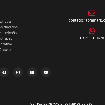
contato@abramark.
ativa e
o final dos
omo missão
11 98990-0376
istração
porativo
Drucker.
POLÍTICA DE PRIVACIDADE
TERMOS DE USO