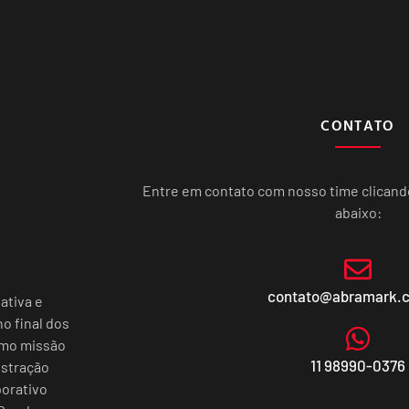
CONTATO
Entre em contato com nosso time clican
abaixo:
contato@abramark.
ativa e
o final dos
omo missão
11 98990-0376
istração
porativo