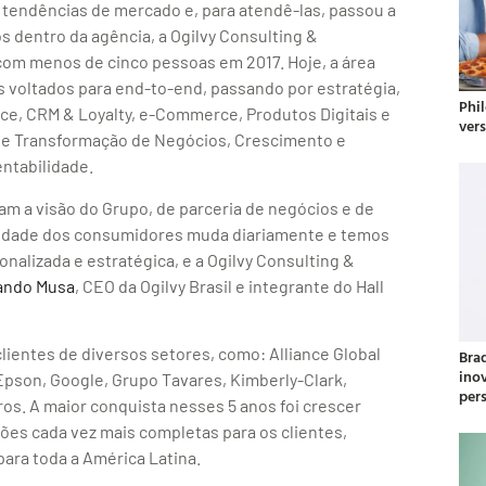
s tendências de mercado e, para atendê-las, passou a
 dentro da agência, a Ogilvy Consulting &
m menos de cinco pessoas em 2017. Hoje, a área
s voltados para end-to-end, passando por estratégia,
Phil
e, CRM & Loyalty, e-Commerce, Produtos Digitais e
ver
 de Transformação de Negócios, Crescimento e
entabilidade.
mam a visão do Grupo, de parceria de negócios e de
ssidade dos consumidores muda diariamente e temos
nalizada e estratégica, e a Ogilvy Consulting &
ando Musa
, CEO da Ogilvy Brasil e integrante do Hall
lientes de diversos setores, como: Alliance Global
Bra
ino
Epson, Google, Grupo Tavares, Kimberly-Clark,
per
tros. A maior conquista nesses 5 anos foi crescer
es cada vez mais completas para os clientes,
ara toda a América Latina.