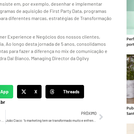
onsiste em, por exemplo, desenhar e implementar
gramas de aquisição de First Party Data, programas
 para diferentes marcas, estratégias de Transformação
mer Experience e Negócios dos nossos clientes,
Per
gia. Ao longo desta jornada de 5 anos, consolidamos
por
tas para fazer a diferença no mix de comunicação e
dra Dal Bianco, Managing Director da Ogilvy
sApp
X
Threads
.br
Publ
San
PRÓXIMO
Aurélio Lopes é um estatístico que fez história como head de agência
João Ciaco: “o marketing tem se transformado muito e enfrentado grandes desafios nos últimos anos. Alguns falam até no fim do marketing ou no início de uma outra atividade nas empresas”