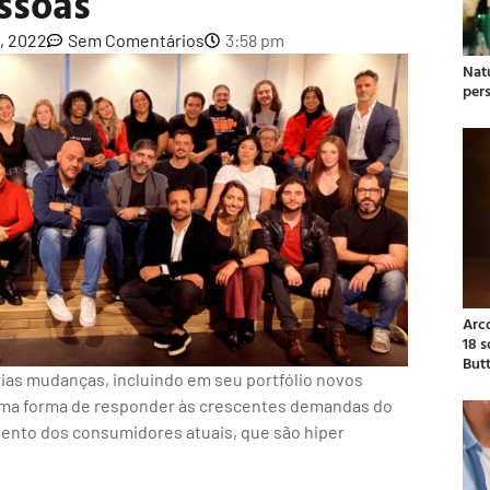
ssoas
, 2022
Sem Comentários
3:58 pm
Natu
per
Arc
18 
But
rias mudanças, incluindo em seu portfólio novos
 uma forma de responder às crescentes demandas do
nto dos consumidores atuais, que são hiper