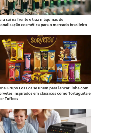
ra sai na frente e traz máquinas de
sonalização cosmética para o mercado brasileiro
or e Grupo Los Los se unem para lançar linha com
sorvetes inspirados em clássicos como Tortuguita e
ter Toffees