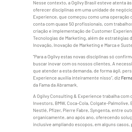
Nesse contexto, a Ogilvy Brasil esteve atenta à
oferecer disciplinas em uma unidade de negócios
Experience, que começou como uma operação co
conta com quase 50 profissionais, com trabalho
criação e implementação de Customer Experienc
Tecnologias de Marketing, além de estratégias
Inovação, Inovação de Marketing e Marca e Sust
“Para a Ogilvy estas novas disciplinas só confir
buscar inovar com os nossos clientes. A nece
que atender a esta demanda, de forma ágil, perso
Experience auxilia inteiramente nisso”, diz
Fern
da Fama da Abramark.
A Ogilvy Consulting & Experience trabalha com c
Investors, BMW, Coca-Cola, Colgate-Palmolive, 
Nestlé, Pfizer, Pierre Fabre, Syngenta, entre ou
organicamente, ano após ano, oferecendo soluçõ
inclusive ampliando escopos, em alguns casos, p