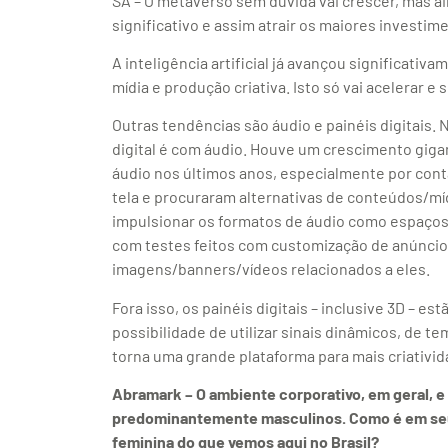
SA – O metaverso sem dúvida vai crescer, mas ai
significativo e assim atrair os maiores investi
A inteligência artificial já avançou significa
mídia e produção criativa. Isto só vai acelerar e s
Outras tendências são áudio e painéis digitais
digital é com áudio. Houve um crescimento gig
áudio nos últimos anos, especialmente por con
tela e procuraram alternativas de conteúdos/mí
impulsionar os formatos de áudio como espaços 
com testes feitos com customização de anúnci
imagens/banners/vídeos relacionados a eles.
Fora isso, os painéis digitais – inclusive 3D – es
possibilidade de utilizar sinais dinâmicos, de 
torna uma grande plataforma para mais criativid
Abramark – O ambiente corporativo, em geral, e 
predominantemente masculinos. Como é em seu 
feminina do que vemos aqui no Brasil?