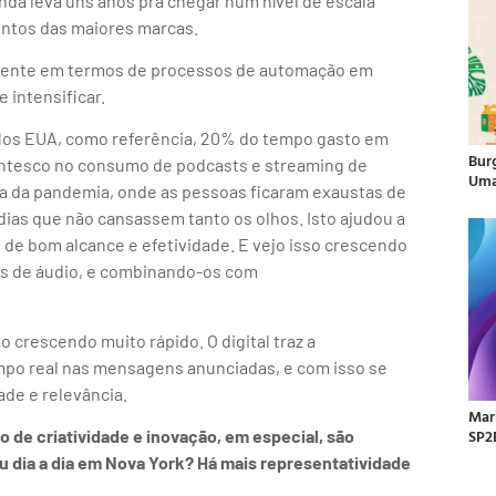
nda leva uns anos pra chegar num nível de escala
mentos das maiores marcas.
tivamente em termos de processos de automação em
e intensificar.
. Nos EUA, como referência, 20% do tempo gasto em
Bur
antesco no consumo de podcasts e streaming de
Uma
ta da pandemia, onde as pessoas ficaram exaustas de
dias que não cansassem tanto os olhos. Isto ajudou a
de bom alcance e efetividade. E vejo isso crescendo
os de áudio, e combinando-os com
tão crescendo muito rápido. O digital traz a
tempo real nas mensagens anunciadas, e com isso se
ade e relevância.
Mar
SP2
o de criatividade e inovação, em especial, são
dia a dia em Nova York? Há mais representatividade