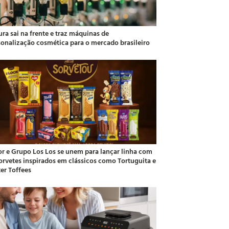
ra sai na frente e traz máquinas de
sonalização cosmética para o mercado brasileiro
or e Grupo Los Los se unem para lançar linha com
sorvetes inspirados em clássicos como Tortuguita e
ter Toffees