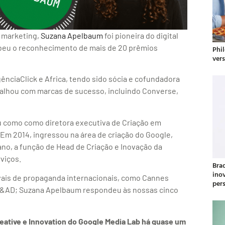
 marketing,
Suzana Apelbaum
foi pioneira do digital
cebeu o reconhecimento de mais de 20 prêmios
Phil
ver
nciaClick e Africa, tendo sido sócia e cofundadora
abalhou com marcas de sucesso, incluindo Converse,
 como como diretora executiva de Criação em
Em 2014, ingressou na área de criação do Google,
no, a função de Head de Criação e Inovação da
viços.
Bra
ino
vais de propaganda internacionais, como Cannes
per
D&AD; Suzana Apelbaum respondeu às nossas cinco
eative e Innovation do Google Media Lab há quase um