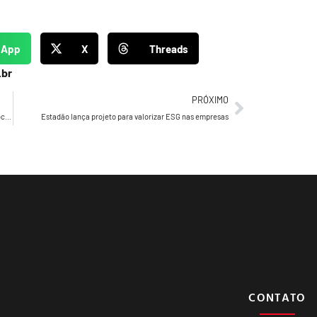
sApp
X
Threads
.br
PRÓXIMO
SAZÓN® foi em busca de esquemas para os adversários ‘pipocarem’ no Mundial do Catar
Estadão lança projeto para valorizar ESG nas empresas
CONTATO