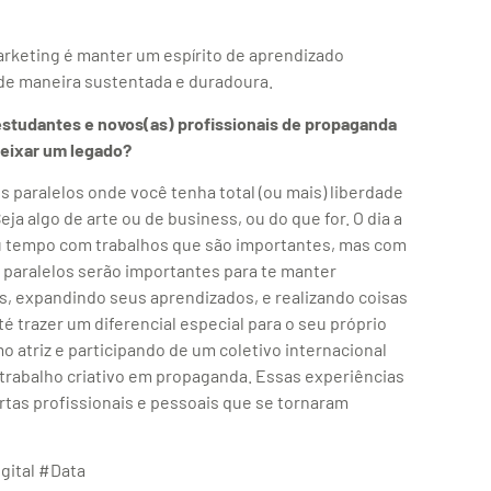
arketing é manter um espírito de aprendizado
 de maneira sustentada e duradoura.
estudantes e novos(as) profissionais de propaganda
deixar um legado?
s paralelos onde você tenha total (ou mais) liberdade
ja algo de arte ou de business, ou do que for. O dia a
 tempo com trabalhos que são importantes, mas com
 paralelos serão importantes para te manter
os, expandindo seus aprendizados, e realizando coisas
té trazer um diferencial especial para o seu próprio
 atriz e participando de um coletivo internacional
rabalho criativo em propaganda. Essas experiências
rtas profissionais e pessoais que se tornaram
gital #Data