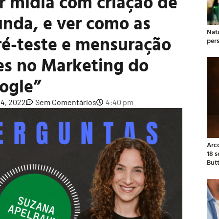
r mídia com criação de
unda, e ver como as
Natu
ré-teste e mensuração
per
tes no Marketing do
ogle”
4, 2022
Sem Comentários
4:40 pm
Arc
18 
But