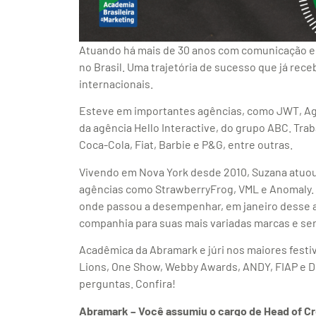
Atuando há mais de 30 anos com comunicação e
no Brasil. Uma trajetória de sucesso que já re
internacionais.
Esteve em importantes agências, como JWT, Agê
da agência Hello Interactive, do grupo ABC. Tr
Coca-Cola, Fiat, Barbie e P&G, entre outras.
Vivendo em Nova York desde 2010, Suzana atuou
agências como StrawberryFrog, VML e Anomaly. 
onde passou a desempenhar, em janeiro desse a
companhia para suas mais variadas marcas e ser
Acadêmica da Abramark e júri nos maiores festi
Lions, One Show, Webby Awards, ANDY, FIAP e 
perguntas. Confira!
Abramark – Você assumiu o cargo de Head of Cr