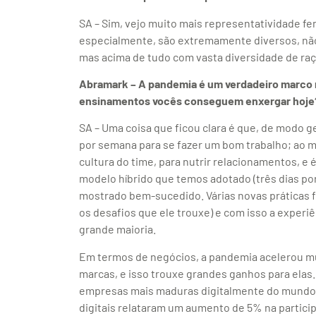
SA – Sim, vejo muito mais representatividade fe
especialmente, são extremamente diversos, não
mas acima de tudo com vasta diversidade de raça
Abramark – A pandemia é um verdadeiro marco n
ensinamentos vocês conseguem enxergar hoj
SA – Uma coisa que ficou clara é que, de modo ge
por semana para se fazer um bom trabalho; ao 
cultura do time, para nutrir relacionamentos, e
modelo híbrido que temos adotado (três dias por
mostrado bem-sucedido. Várias novas práticas 
os desafios que ele trouxe) e com isso a experi
grande maioria.
Em termos de negócios, a pandemia acelerou mu
marcas, e isso trouxe grandes ganhos para elas
empresas mais maduras digitalmente do mundo e
digitais relataram um aumento de 5% na partic