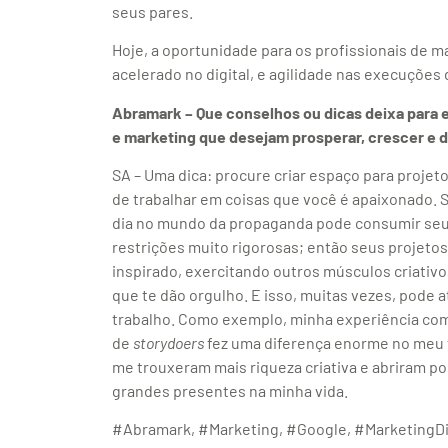
seus pares.
Hoje, a oportunidade para os profissionais de m
acelerado no digital, e agilidade nas execuções
Abramark – Que conselhos ou dicas deixa para 
e marketing que desejam prosperar, crescer e 
SA – Uma dica: procure criar espaço para projeto
de trabalhar em coisas que você é apaixonado. Se
dia no mundo da propaganda pode consumir seu
restrições muito rigorosas; então seus projetos
inspirado, exercitando outros músculos criativ
que te dão orgulho. E isso, muitas vezes, pode a
trabalho. Como exemplo, minha experiência como
de
storydoers
fez uma diferença enorme no meu t
me trouxeram mais riqueza criativa e abriram po
grandes presentes na minha vida.
#Abramark, #Marketing, #Google, #MarketingDi