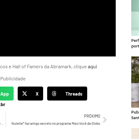
Per
por
os e Hall of Famers da Abramark, clique
aqui
Publicidade
sApp
X
Threads
.br
Publ
PRÓXIMO
San
Drucker’s Daily 0141 – Drucker reflete sobre o equilíbrio entre amigos, família e trabalho
Nutella® faz amigo secreto no programa Mais Você da Globo