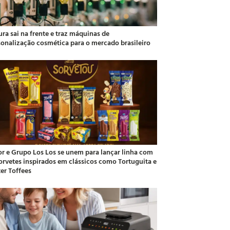
ra sai na frente e traz máquinas de
sonalização cosmética para o mercado brasileiro
or e Grupo Los Los se unem para lançar linha com
sorvetes inspirados em clássicos como Tortuguita e
ter Toffees