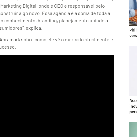
arketing Digital, onde é CEO e responsável pelo
onstruir algo novo. Essa agência é a soma de toda a
do conhecimento, branding, planejamento unindo a
sumidores”, explica.
Phil
ver
a Abramark sobre como ele vê o mercado atualmente e
sucesso.
Bra
ino
per