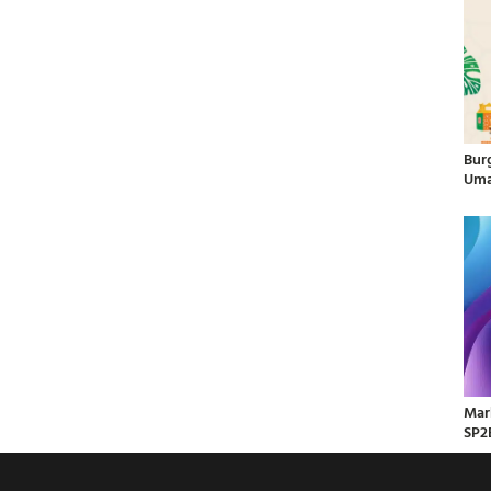
Bur
Uma
Mar
SP2