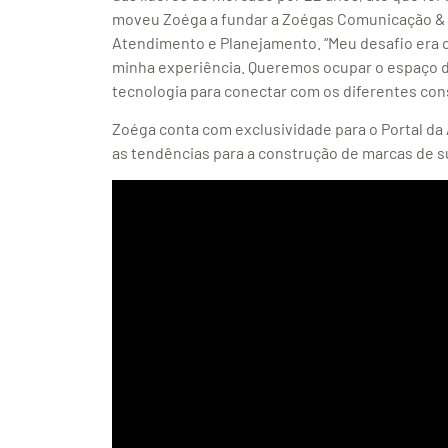
moveu Zoéga a fundar a Zoégas Comunicação & M
Atendimento e Planejamento. “Meu desafio era c
minha experiência. Queremos ocupar o espaço 
tecnologia para conectar com os diferentes con
Zoéga conta com exclusividade para o Portal d
as tendências para a construção de marcas de 