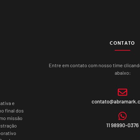
CONTATO
Entre em contato com nosso time clican
abaixo:
contato@abramark.
ativa e
o final dos
omo missão
11 98990-0376
istração
porativo