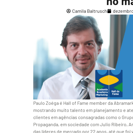
no m
Camila Baltrusch
dezembro
Paulo Zoéga é Hall of Fame member da Abramark. F
mostrando muito talento em planejamento e ate
clientes em agências consagradas como o Grupo 
Propaganda, em sociedade com Julio Ribeiro, An
das líderes de mercado por 22 anos, até que foi v