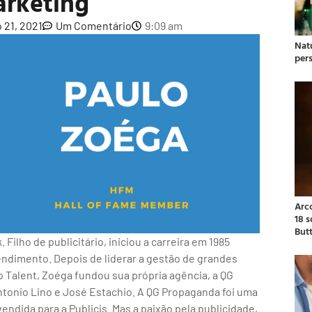
arketing
 21, 2021
Um Comentário
9:09 am
Natu
per
Arc
18 
But
ilho de publicitário, iniciou a carreira em 1985
ndimento. Depois de liderar a gestão de grandes
Talent, Zoéga fundou sua própria agência, a QG
tonio Lino e José Estachio. A QG Propaganda foi uma
endida para a Publicis. Mas a paixão pela publicidade,