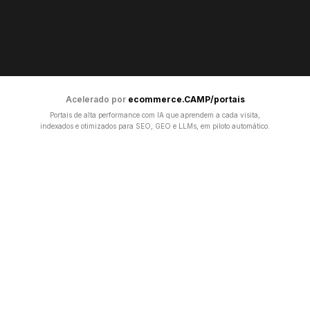
Acelerado por
ecommerce.CAMP/portais
Portais de alta performance com IA que aprendem a cada visita,
indexados e otimizados para SEO, GEO e LLMs, em piloto automático.