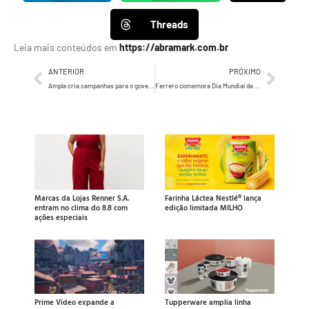
Threads
Leia mais conteúdos em
https://abramark.com.br
ANTERIOR
PRÓXIMO
Ampla cria campanhas para o governo do Espírito Santo
Ferrero comemora Dia Mundial da Nutella® com ações nas redes sociais
Marcas da Lojas Renner S.A.
Farinha Láctea Nestlé® lança
entram no clima do 8.8 com
edição limitada MILHO
ações especiais
Prime Video expande a
Tupperware amplia linha