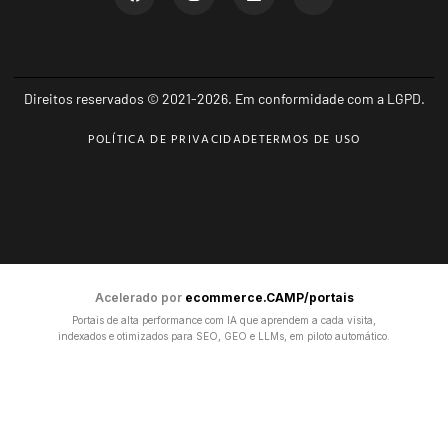
Direitos reservados © 2021-2026. Em conformidade com a LGPD.
POLÍTICA DE PRIVACIDADE
TERMOS DE USO
Acelerado por
ecommerce.CAMP/portais
Portais de alta performance com IA que aprendem a cada visita,
indexados e otimizados para SEO, GEO e LLMs, em piloto automático.