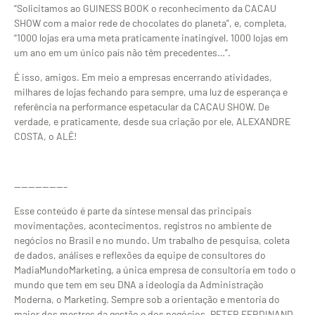
“Solicitamos ao GUINESS BOOK o reconhecimento da CACAU
SHOW com a maior rede de chocolates do planeta”, e, completa,
“1000 lojas era uma meta praticamente inatingível. 1000 lojas em
um ano em um único país não têm precedentes…”.
É isso, amigos. Em meio a empresas encerrando atividades,
milhares de lojas fechando para sempre, uma luz de esperança e
referência na performance espetacular da CACAU SHOW. De
verdade, e praticamente, desde sua criação por ele, ALEXANDRE
COSTA, o ALÊ!
———————–
Esse conteúdo é parte da síntese mensal das principais
movimentações, acontecimentos, registros no ambiente de
negócios no Brasil e no mundo. Um trabalho de pesquisa, coleta
de dados, análises e reflexões da equipe de consultores do
MadiaMundoMarketing, a única empresa de consultoria em todo o
mundo que tem em seu DNA a ideologia da Administração
Moderna, o Marketing. Sempre sob a orientação e mentoria do
maior dos mestres da gestão e dos negócios, PETER FERDINAND