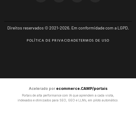
Direitos reservados © 2021-2026. Em conformidade com a LGPD.
POLÍTICA DE PRIVACIDADE
TERMOS DE USO
Acelerado por
ecommerce.CAMP/portais
Portais de alta performance com IA que aprendem a cada visita,
indexados e otimizados para SEO, GEO e LLMs, em piloto automático.