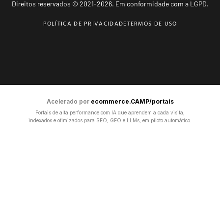
Direitos reservados © 2021-2026. Em conformidade com a LGPD.
POLÍTICA DE PRIVACIDADE
TERMOS DE USO
Acelerado por
ecommerce.CAMP/portais
Portais de alta performance com IA que aprendem a cada visita,
indexados e otimizados para SEO, GEO e LLMs, em piloto automático.