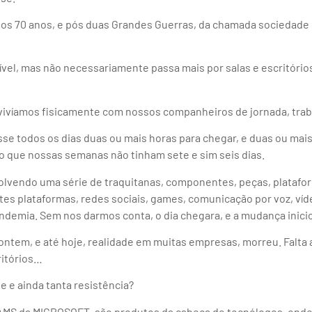
os 70 anos, e pós duas Grandes Guerras, da chamada sociedade d
ível, mas não necessariamente passa mais por salas e escritório
onvivíamos fisicamente com nossos companheiros de jornada, traba
sse todos os dias duas ou mais horas para chegar, e duas ou mai
o que nossas semanas não tinham sete e sim seis dias.
olvendo uma série de traquitanas, componentes, peças, platafor
entes plataformas, redes sociais, games, comunicação por voz, víde
pandemia. Sem nos darmos conta, o dia chegara, e a mudança inici
ontem, e até hoje, realidade em muitas empresas, morreu. Falta 
ritórios…
e e ainda tanta resistência?
EAMS da MICROSOFT, são produtos da cabeça de tecnólogos, ond