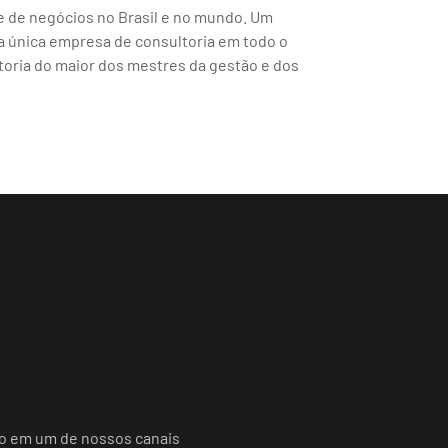
e de negócios no Brasil e no mundo. Um
 a única empresa de consultoria em todo o
oria do maior dos mestres da gestão e dos
do em um de nossos canais