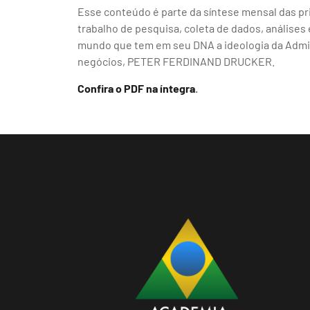
Esse conteúdo é parte da síntese mensal das p
trabalho de pesquisa, coleta de dados, análise
mundo que tem em seu DNA a ideologia da Admin
negócios, PETER FERDINAND DRUCKER.
Confira o PDF na íntegra
.