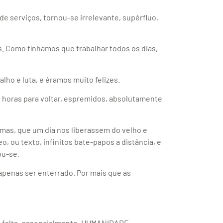
e serviços, tornou-se irrelevante, supérfluo,
s. Como tínhamos que trabalhar todos os dias,
lho e luta, e éramos muito felizes.
s horas para voltar, espremidos, absolutamente
mas, que um dia nos liberassem do velho e
o, ou texto, infinitos bate-papos a distância, e
ou-se.
apenas ser enterrado. Por mais que as
e falta, essencialmente, HUMANIDADE.