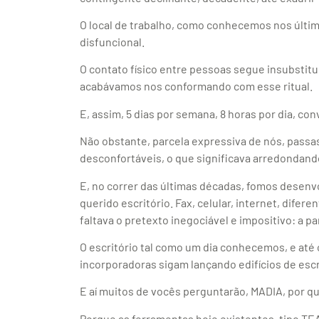
O local de trabalho, como conhecemos nos últim
disfuncional.
O contato físico entre pessoas segue insubstitu
acabávamos nos conformando com esse ritual.
E, assim, 5 dias por semana, 8 horas por dia, c
Não obstante, parcela expressiva de nós, passa
desconfortáveis, o que significava arredondand
E, no correr das últimas décadas, fomos desenv
querido escritório. Fax, celular, internet, difer
faltava o pretexto inegociável e impositivo: a 
O escritório tal como um dia conhecemos, e até 
incorporadoras sigam lançando edifícios de esc
E aí muitos de vocês perguntarão, MADIA, por qu
Porque as ferramentas hoje existentes, tipo T