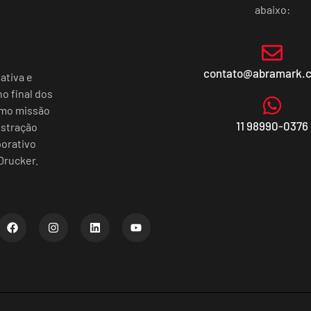
abaixo:
contato@abramark.
ativa e
o final dos
omo missão
11 98990-0376
istração
porativo
Drucker.