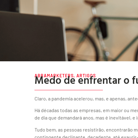
Medo de enfrentar o fu
ABRAMARKETERS
,
ARTIGOS
Claro, a pandemia acelerou, mas, e apenas, antec
Há décadas todas as empresas, em maior ou men
de dia que demandará anos, mas é inevitável, e i
Tudo bem, as pessoas resistirão, encontrarão mi
contingente declinante, decadente, até exaurir