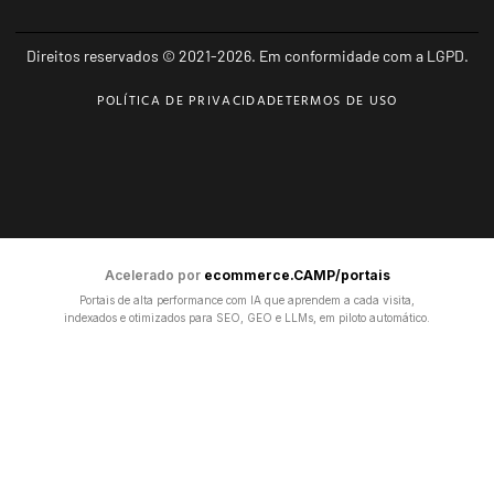
Direitos reservados © 2021-2026. Em conformidade com a LGPD.
POLÍTICA DE PRIVACIDADE
TERMOS DE USO
Acelerado por
ecommerce.CAMP/portais
Portais de alta performance com IA que aprendem a cada visita,
indexados e otimizados para SEO, GEO e LLMs, em piloto automático.