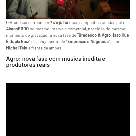
O Bradesco estreou em
7 de julho
duas campanhas criadas
pela
AlmapBBDO
no mesmo
intervalo comercial, nascidas do mesmo
momento de gravação: a nova fase de
“Bradesco & Agro. Isso Que
É Dupla Raiz”
e o lançamento de
“Empresas e Negócios”
, com
Michel Teló
à frente de ambas.
Agro: nova fase
com música inédita e
produtores reais