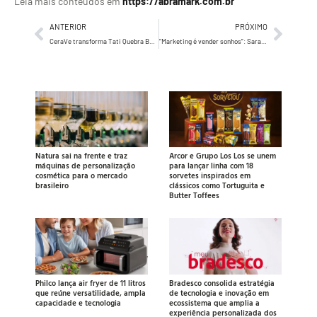
Leia mais conteúdos em
https://abramark.com.br
ANTERIOR
PRÓXIMO
CeraVe transforma Tati Quebra Barraco em “Tati Quebra Barreiras” em campanha de inverno sobre a barreira cutânea
“Marketing é vender sonhos”: Sarah Andrade, ex-BBB com 7 milhões de seguidores, revela a carreira que ninguém viu
Natura sai na frente e traz
Arcor e Grupo Los Los se unem
máquinas de personalização
para lançar linha com 18
cosmética para o mercado
sorvetes inspirados em
brasileiro
clássicos como Tortuguita e
Butter Toffees
Philco lança air fryer de 11 litros
Bradesco consolida estratégia
que reúne versatilidade, ampla
de tecnologia e inovação em
capacidade e tecnologia
ecossistema que amplia a
experiência personalizada dos