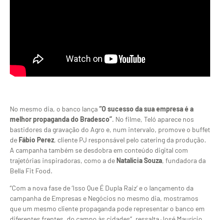
No mesmo dia, o
banco lança
“O sucesso da sua empresa é a
melhor propaganda do Bradesco”
. No filme,
Teló aparece nos
bastidores da gravação do Agro e, num
intervalo, promove o buffet
de
Fábio Perez
, cliente
PJ responsável pelo catering
da produção.
A campanha
também se desdobra em conteúdo
digital com
trajetórias
inspiradoras, como a de
Natalícia Souza
, fundadora da
Bella
Fit Food.
“Com a
nova fase de ‘Isso Que É
Dupla Raiz’ e o lançamento da
campanha de Empresas e Negócios
no mesmo dia, mostramos
que
um mesmo cliente
propaganda pode representar o banco em
diferentes frentes, do campo às
cidades”, ressalta José Maurício