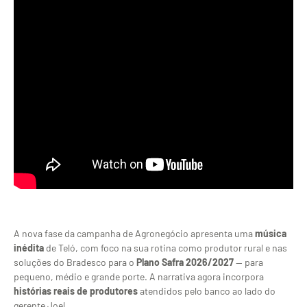
A nova fase da
campanha de Agronegócio
apresenta uma
música
inédita
de Teló, com foco na sua
rotina como produtor rural e
nas
soluções do
Bradesco para o
Plano Safra 2026/2027
— para
pequeno, médio e grande porte. A
narrativa agora incorpora
histórias reais de produtores
atendidos pelo banco ao lado do
gerente
Joel.