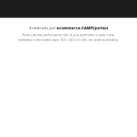
Acelerado por
ecommerce.CAMP/portais
Portais de alta performance com IA que aprendem a cada visita,
indexados e otimizados para SEO, GEO e LLMs, em piloto automático.