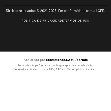
Direitos reservados © 2021-2026. Em conformidade com a LGPD.
POLÍTICA DE PRIVACIDADE
TERMOS DE USO
Acelerado por
ecommerce.CAMP/portais
Portais de alta performance com IA que aprendem a cada visita,
indexados e otimizados para SEO, GEO e LLMs, em piloto automático.