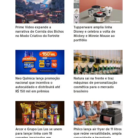
Prime Video expande a
Tupperware amplia linha
narrativa de Corrida dos Bichos
Disney e celebra a volta de
no Modo Criativo do Fortnite
Mickey e Minnie Mouse ao
portfólio
Neo Química lança promoção
Natura sai na frente e traz
nacional que incentiva o
máquinas de personalização
autocuidado e distribuirá até
cosmética para o mercado
R$ 150 mil em prêmios
brasileiro
Arcor e Grupo Los Los se unem
Philco lança air fryer de 11 litros
para lançar linha com 18
que reúne versatilidade, ampla
sorvetes inspirados em
capacidade e tecnologia