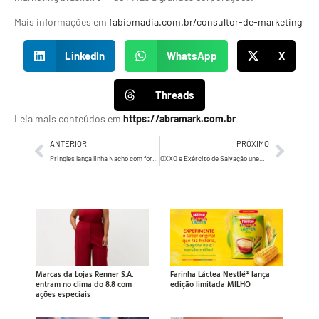
Mais informações em
fabiomadia.com.br/consultor-de-marketing
LinkedIn
WhatsApp
X
Threads
Leia mais conteúdos em
https://abramark.com.br
ANTERIOR
PRÓXIMO
Pringles lança linha Nacho com formato icônico e embalagem em lata para o universo dos nachos
OXXO e Exército de Salvação unem forças na Campanha do Agasalho com mais de 450 pontos de coleta em São Paulo
Marcas da Lojas Renner S.A.
Farinha Láctea Nestlé® lança
entram no clima do 8.8 com
edição limitada MILHO
ações especiais