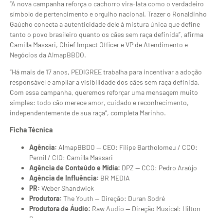
“A nova campanha reforça o
cachorro vira-lata como o verdadeiro
símbolo de pertencimento e orgulho
nacional. Trazer o Ronaldinho
Gaúcho
conecta a autenticidade dele à mistura
única que define
tanto o povo
brasileiro quanto os cães sem raça
definida”, afirma
Camilla Massari,
Chief Impact Officer e VP de
Atendimento e
Negócios da AlmapBBDO.
“H
á mais de 17 anos, PEDIGREE trabalha
para incentivar a adoção
responsável e
ampliar a visibilidade dos cães sem
raça definida.
Com essa campanha,
queremos reforçar uma mensagem muito
simples: todo cão merece amor, cuidado
e reconhecimento,
independentemente de
sua raça”, completa Marinho.
Ficha Técnica
Agência:
AlmapBBDO — CEO: Filipe Bartholomeu /
CCO:
Pernil / CIO: Camilla Massari
Agência de Conteúdo e Mídia:
DPZ —
CCO: Pedro Araújo
Agência de Influência:
BR MEDIA
PR:
Weber Shandwick
Produtora:
The Youth — Direção: Duran Sodré
Produtora de Áudio:
Raw Audio —
Direção Musical: Hilton