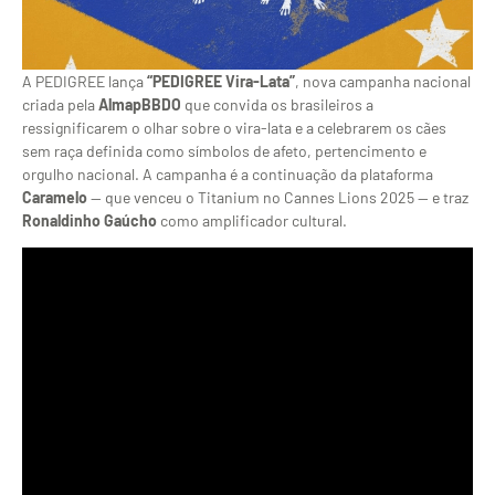
A PEDIGREE lança
“PEDIGREE Vira-Lata”
, nova campanha
nacional
criada pela
AlmapBBDO
que
convida os brasileiros a
ressignificarem o olhar sobre o
vira-lata e a
celebrarem os cães
sem raça definida
como símbolos de afeto, pertencimento e
orgulho nacional. A campanha é a
continuação da plataforma
Caramelo
— que venceu o
Titanium no Cannes Lions 2025
— e traz
Ronaldinho Gaúcho
como amplificador
cultural.