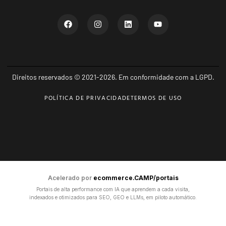
Direitos reservados © 2021-2026. Em conformidade com a LGPD.
POLÍTICA DE PRIVACIDADE
TERMOS DE USO
Acelerado por
ecommerce.CAMP/portais
Portais de alta performance com IA que aprendem a cada visita,
indexados e otimizados para SEO, GEO e LLMs, em piloto automático.