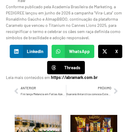
Raw
Conforme publicado pela Academia Brasileira de Marketing, a
PEDIGREE lançou em junho de 2026 a campanha “Vira-Lata” com
Ronaldinho Gaúcho e AlmapBBDO, continuação da plataforma
Caramelo que venceu o Titanium no Cannes Lions 2025, para
ressignificar o termo e celebrar os cães sem raça definida como
símbolos de brasilidade e adoção responsável.
LinkedIn
WhatsApp
X
Threads
Leia mais conteúdos em
https://abramark.com.br
ANTERIOR
PRÓXIMO
Fini lança Melancia em Fatias Azedinha em embalagens de 80g e 500g para reforçar liderança em gelatinas
Guaraná Antarctica convoca Estevão como embaixador e lança filme da campanha Sede de Torcer É Coisa Nossa