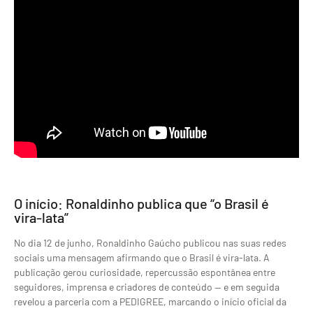
O início: Ronaldinho
publica que “o Brasil é
vira-lata”
No dia 12 de junho,
Ronaldinho Gaúcho publicou nas suas
redes
sociais uma
mensagem afirmando que o Brasil é
vira-lata. A
publicação gerou
curiosidade, repercussão
espontânea entre
seguidores,
imprensa e criadores de
conteúdo — e em seguida
revelou
a parceria com a
PEDIGREE, marcando o início
oficial da