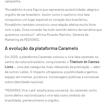
campanha.
“Ronaldin
ho é uma figura que
representa
autenticidade, alegria e
orgulho de
ser brasileiro. Assim como o
cachorro vira-lata
conquistou um
lugar especial no coração dos
brasileiros,
Ronaldinho também
construiu uma relação afetiva muito
forte
com o país. Essa conexão faz
todo sentido dentro da
narrativa que
queremos construir”,
afirma Ricardo Marinho,
Gerente de
Marketing de PEDIGREE.
A evolução da plataforma
Caramelo
Em 2025, a plataforma
Caramelo colocou o vira-lata caramelo
no
centro da cultura
brasileira, conquistando o
Titanium do Cannes
Lions
— uma das categorias
mais relevantes da premiação — além
de
outros Leões. O impacto ultrapassou a
publicidade e ganhou
espaço em memes,
produtos, homenagens públicas e
conversas
sobre identidade nacional.
“P
EDIGREE Vira-Lata” amplia essa
conversa: do caramelo como
ícone
afetivo nacional para o vira-lata como
símbolo de
brasilidade, pertencimento e
orgulho.