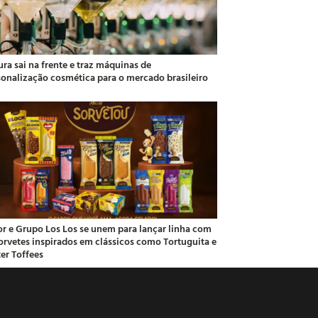
ra sai na frente e traz máquinas de
sonalização cosmética para o mercado brasileiro
or e Grupo Los Los se unem para lançar linha com
sorvetes inspirados em clássicos como Tortuguita e
ter Toffees