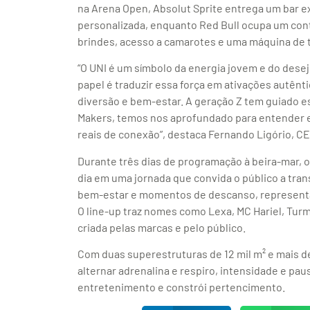
na Arena Open, Absolut Sprite entrega um bar e
personalizada, enquanto Red Bull ocupa um con
brindes, acesso a camarotes e uma máquina de 
“O UNI é um símbolo da energia jovem e do dese
papel é traduzir essa força em ativações autênti
diversão e bem-estar. A geração Z tem guiado e
Makers, temos nos aprofundado para entender 
reais de conexão”, destaca Fernando Ligório, 
Durante três dias de programação à beira-mar, o 
dia em uma jornada que convida o público a tran
bem-estar e momentos de descanso, representan
O line-up traz nomes como Lexa, MC Hariel, Tu
criada pelas marcas e pelo público.
Com duas superestruturas de 12 mil m² e mais de
alternar adrenalina e respiro, intensidade e pa
entretenimento e constrói pertencimento.