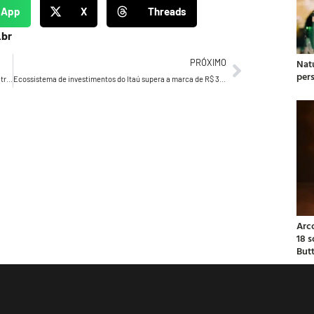
sApp
X
Threads
.br
Natu
PRÓXIMO
per
O Boticário promove a maior live da marca no TikTok Shop e transforma a Beauty November em um grande show de compras
Ecossistema de investimentos do Itaú supera a marca de R$ 3,5 trilhões em ativos sob gestão e administração
Arc
18 
But