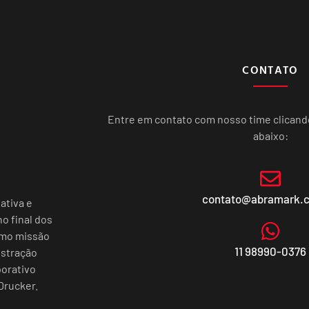
CONTATO
Entre em contato com nosso time clican
abaixo:
contato@abramark.
ativa e
o final dos
omo missão
11 98990-0376
istração
porativo
Drucker.