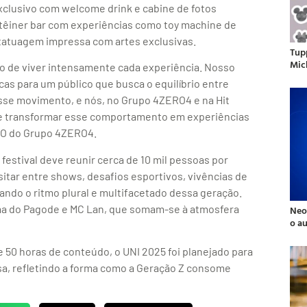
xclusivo com welcome drink e cabine de fotos
têiner bar com experiências como toy machine de
tatuagem impressa com artes exclusivas.
Tup
Mic
jo de viver intensamente cada experiência. Nosso
cas para um público que busca o equilíbrio entre
sse movimento, e nós, no Grupo 4ZERO4 e na Hit
e transformar esse comportamento em experiências
CEO do Grupo 4ZERO4.
festival deve reunir cerca de 10 mil pessoas por
sitar entre shows, desafios esportivos, vivências de
do o ritmo plural e multifacetado dessa geração.
rma do Pagode e MC Lan, que somam-se à atmosfera
Neo
o a
 50 horas de conteúdo, o UNI 2025 foi planejado para
usa, refletindo a forma como a Geração Z consome