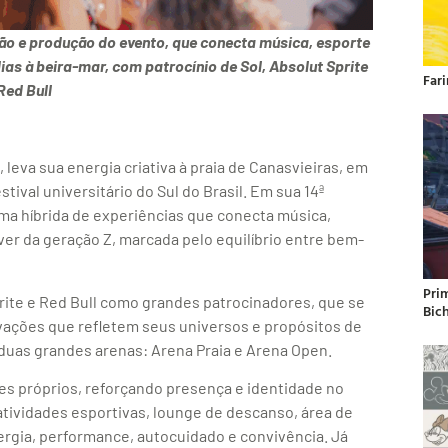
ão e produção do evento, que conecta música, esporte
dias à beira-mar, com patrocínio de Sol, Absolut Sprite
Far
Red Bull
leva sua energia criativa à praia de Canasvieiras, em
stival universitário do Sul do Brasil. Em sua 14ª
ma híbrida de experiências que conecta música,
iver da geração Z, marcada pelo equilíbrio entre bem-
Pri
prite e Red Bull como grandes patrocinadores, que se
Bic
ivações que refletem seus universos e propósitos de
 duas grandes arenas: Arena Praia e Arena Open.
res próprios, reforçando presença e identidade no
 atividades esportivas, lounge de descanso, área de
rgia, performance, autocuidado e convivência. Já