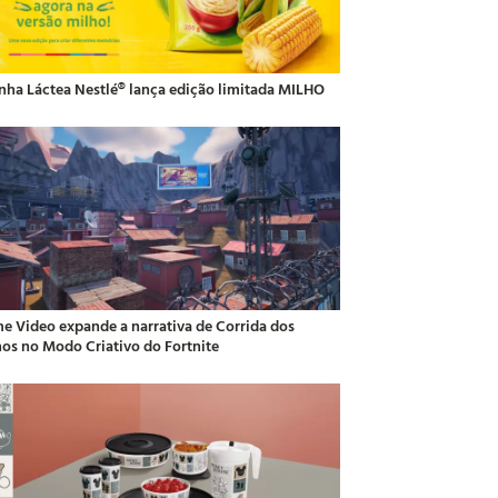
inha Láctea Nestlé® lança edição limitada MILHO
me Video expande a narrativa de Corrida dos
hos no Modo Criativo do Fortnite