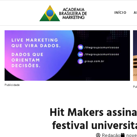
INÍCIO
A
Publicidade
Pu
Hit Makers assina
festival universit
Redação
nove