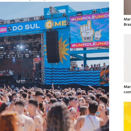
Mar
Bras
Mar
com