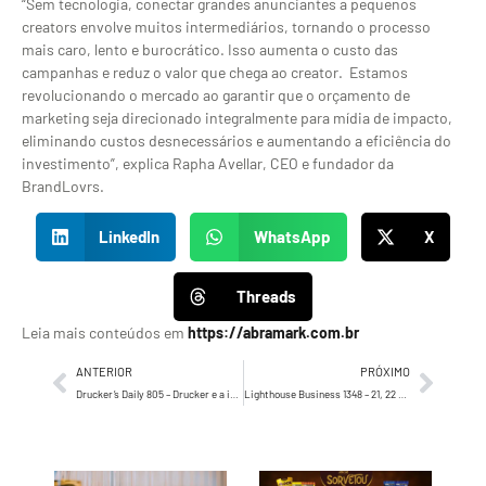
“Sem tecnologia, conectar grandes anunciantes a pequenos
creators envolve muitos intermediários, tornando o processo
mais caro, lento e burocrático. Isso aumenta o custo das
campanhas e reduz o valor que chega ao creator. Estamos
revolucionando o mercado ao garantir que o orçamento de
marketing seja direcionado integralmente para mídia de impacto,
eliminando custos desnecessários e aumentando a eficiência do
investimento”, explica Rapha Avellar, CEO e fundador da
BrandLovrs.
LinkedIn
WhatsApp
X
Threads
Leia mais conteúdos em
https://abramark.com.br
ANTERIOR
PRÓXIMO
Drucker’s Daily 805 – Drucker e a importância, essencial, da comunicação de qualidade
Lighthouse Business 1348 – 21, 22 e 23 de setembro de 2024