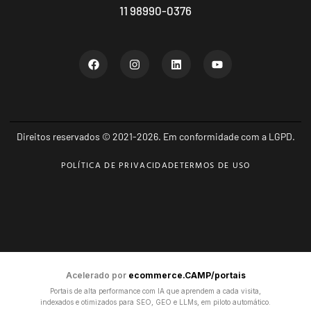
11 98990-0376
Direitos reservados © 2021-2026. Em conformidade com a LGPD.
POLÍTICA DE PRIVACIDADE
TERMOS DE USO
Acelerado por
ecommerce.CAMP/portais
Portais de alta performance com IA que aprendem a cada visita,
indexados e otimizados para SEO, GEO e LLMs, em piloto automático.