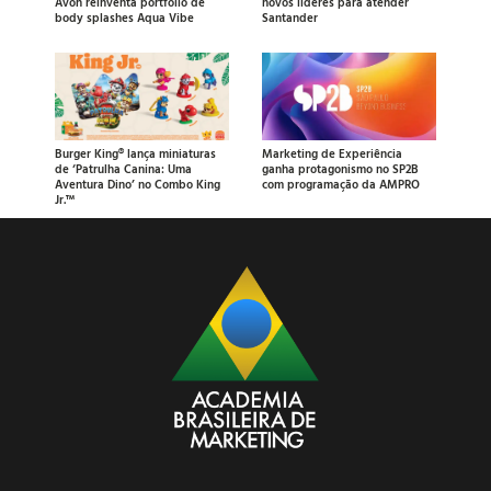
Avon reinventa portfólio de
novos líderes para atender
body splashes Aqua Vibe
Santander
Burger King® lança miniaturas
Marketing de Experiência
de ‘Patrulha Canina: Uma
ganha protagonismo no SP2B
Aventura Dino’ no Combo King
com programação da AMPRO
Jr.™