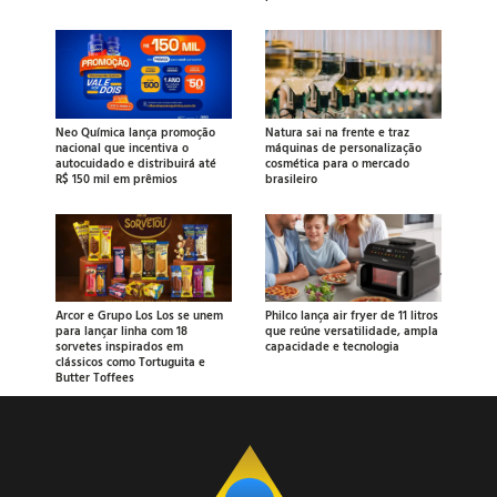
Neo Química lança promoção
Natura sai na frente e traz
nacional que incentiva o
máquinas de personalização
autocuidado e distribuirá até
cosmética para o mercado
R$ 150 mil em prêmios
brasileiro
Arcor e Grupo Los Los se unem
Philco lança air fryer de 11 litros
para lançar linha com 18
que reúne versatilidade, ampla
sorvetes inspirados em
capacidade e tecnologia
clássicos como Tortuguita e
Butter Toffees