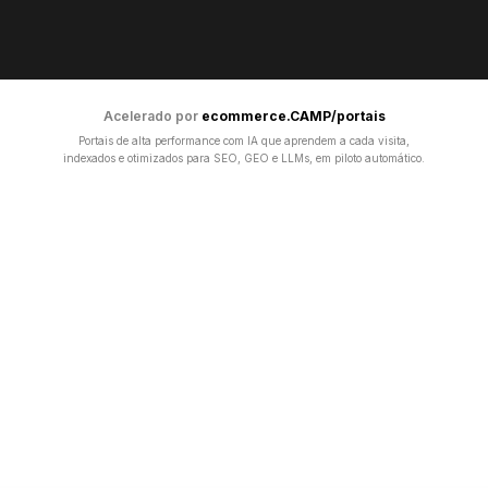
Acelerado por
ecommerce.CAMP/portais
Portais de alta performance com IA que aprendem a cada visita,
indexados e otimizados para SEO, GEO e LLMs, em piloto automático.