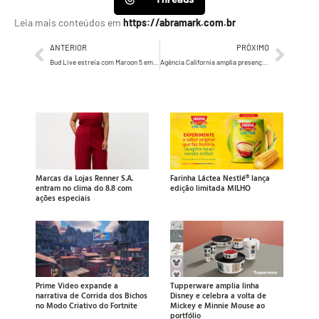
Leia mais conteúdos em
https://abramark.com.br
ANTERIOR
PRÓXIMO
Bud Live estreia com Maroon 5 em show exclusivo para fãs brasileiros
Agência California amplia presença e conquista novas contas
Marcas da Lojas Renner S.A.
Farinha Láctea Nestlé® lança
entram no clima do 8.8 com
edição limitada MILHO
ações especiais
Prime Video expande a
Tupperware amplia linha
narrativa de Corrida dos Bichos
Disney e celebra a volta de
no Modo Criativo do Fortnite
Mickey e Minnie Mouse ao
portfólio