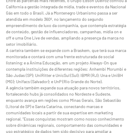
Entre as parcerias mais recentes, o Grupo Edson Queiroz confiou à
California a gestão integrada de mídia, trade e eventos da Nacional
Gás em todo o Brasil. Já a Montenegro Urbanismo passa a ser
atendida em modelo 360º, no lançamento do segundo
empreendimento de luxo da companhia, que contempla estratégia
de conteúdo, gestão de influenciadores, campanhas, mídia on e
off e uma One Live de vendas, ampliando a presença da marca no
setor imobiliário.
A carteira também se expande com a Braskem, que terá sua marca
monitorada e contará com uma frente estruturada de social
listening; e a Ânima Educação, em um projeto Always-On que
contempla instituições de diferentes regiões: Anhembi Morumbi e
São Judas (SP); UniRitter e UnicSul (Sul); IBMR (RJ); Una e UniBH
(MG); Unifacs (Salvador); e UnP (Rio Grande do Norte).
A agência também expande sua atuação para novos territórios,
fortalecendo hubs já consolidados no Nordeste e Sudeste,
enquanto avança em regiões como Minas Gerais, São Sebastião
(Litoral de SP) e Santa Catarina, conectando marcas e
comunidades locais a partir de sua expertise em marketing
regional. “Essas conquistas mostram como nosso conhecimento
sobre dinâmicas regionais, comportamento das comunidades e
uso estratégico de dados tem sido decisivo para ampliar a