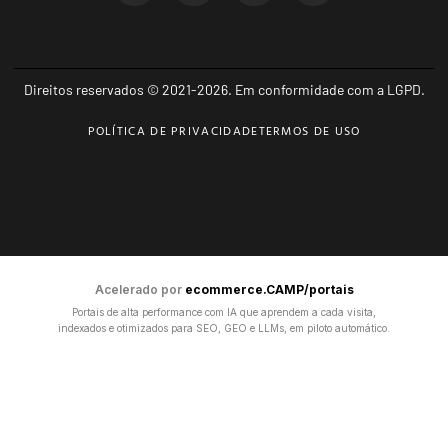
Direitos reservados © 2021-2026. Em conformidade com a LGPD.
POLÍTICA DE PRIVACIDADE
TERMOS DE USO
Acelerado por
ecommerce.CAMP/portais
Portais de alta performance com IA que aprendem a cada visita,
indexados e otimizados para SEO, GEO e LLMs, em piloto automático.