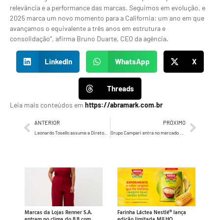
relevância e a performance das marcas. Seguimos em evolução, e
2025 marca um novo momento para a California: um ano em que
avançamos o equivalente a três anos em estrutura e
consolidação”, afirma Bruno Duarte, CEO da agência.
LinkedIn
WhatsApp
X
Threads
Leia mais conteúdos em
https://abramark.com.br
ANTERIOR
PRÓXIMO
Leonardo Tosello assume a Diretoria de Vendas da Volkswagen do Brasil
Grupo Campari entra no mercado de luxo com o lançamento do champanhe Lallier
Marcas da Lojas Renner S.A.
Farinha Láctea Nestlé® lança
entram no clima do 8.8 com
edição limitada MILHO