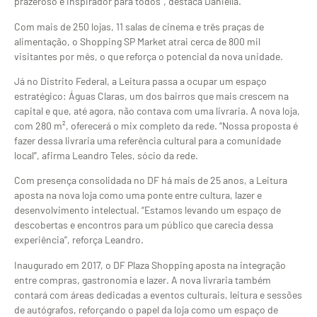
prazeroso e inspirador para todos”, destaca Daniella.
Com mais de 250 lojas, 11 salas de cinema e três praças de
alimentação, o Shopping SP Market atrai cerca de 800 mil
visitantes por mês, o que reforça o potencial da nova unidade.
Já no Distrito Federal, a Leitura passa a ocupar um espaço
estratégico: Águas Claras, um dos bairros que mais crescem na
capital e que, até agora, não contava com uma livraria. A nova loja,
com 280 m², oferecerá o mix completo da rede. “Nossa proposta é
fazer dessa livraria uma referência cultural para a comunidade
local”, afirma Leandro Teles, sócio da rede.
Com presença consolidada no DF há mais de 25 anos, a Leitura
aposta na nova loja como uma ponte entre cultura, lazer e
desenvolvimento intelectual. “Estamos levando um espaço de
descobertas e encontros para um público que carecia dessa
experiência”, reforça Leandro.
Inaugurado em 2017, o DF Plaza Shopping aposta na integração
entre compras, gastronomia e lazer. A nova livraria também
contará com áreas dedicadas a eventos culturais, leitura e sessões
de autógrafos, reforçando o papel da loja como um espaço de