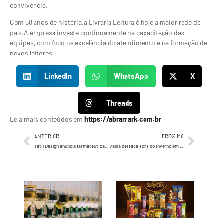
convivência.
Com 58 anos de história,a Livraria Leitura é hoje a maior rede do
país.A empresa investe continuamente na capacitação das
equipes, com foco na excelência do atendimento e na formação de
novos leitores.
LinkedIn
WhatsApp
X
Threads
Leia mais conteúdos em
https://abramark.com.br
ANTERIOR
PRÓXIMO
Tátil Design anuncia farmacêutica EMS
Valda destaca sons do inverno em nova campanha