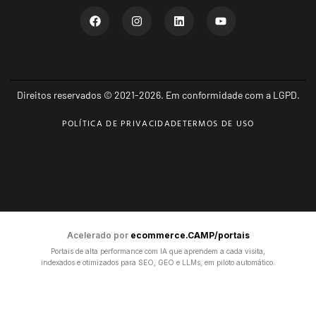
Direitos reservados © 2021-2026. Em conformidade com a LGPD.
POLÍTICA DE PRIVACIDADE
TERMOS DE USO
Acelerado por
ecommerce.CAMP/portais
Portais de alta performance com IA que aprendem a cada visita,
indexados e otimizados para SEO, GEO e LLMs, em piloto automático.