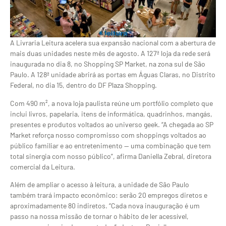
A Livraria Leitura acelera sua expansão nacional com a abertura de
mais duas unidades neste mês de agosto. A 127ª loja da rede será
inaugurada no dia 8, no Shopping SP Market, na zona sul de São
Paulo. A 128ª unidade abrirá as portas em Águas Claras, no Distrito
Federal, no dia 15, dentro do DF Plaza Shopping.
Com 490 m², a nova loja paulista reúne um portfólio completo que
inclui livros, papelaria, itens de informática, quadrinhos, mangás,
presentes e produtos voltados ao universo geek. “A chegada ao SP
Market reforça nosso compromisso com shoppings voltados ao
público familiar e ao entretenimento — uma combinação que tem
total sinergia com nosso público”, afirma Daniella Zebral, diretora
comercial da Leitura.
Além de ampliar o acesso à leitura, a unidade de São Paulo
também trará impacto econômico: serão 20 empregos diretos e
aproximadamente 80 indiretos. “Cada nova inauguração é um
passo na nossa missão de tornar o hábito de ler acessível,