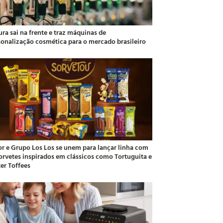
ra sai na frente e traz máquinas de
sonalização cosmética para o mercado brasileiro
or e Grupo Los Los se unem para lançar linha com
sorvetes inspirados em clássicos como Tortuguita e
ter Toffees