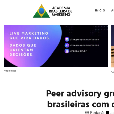
INÍCIO
A
Publicidade
Pu
Peer advisory g
brasileiras com
Redação
ab