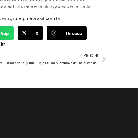
a estruturada e facilitação especializada.
is em
grupopmebrasil.com.br
.
sApp
X
Threads
.br
PRÓXIMO
Dorflex aposta em nano influenciadores autônomos e registra 34,7 milhões de views com “Na Conta da Dor”
Drucker´s Daily 1189 – Hoje Drucker, lembra, e dá um “puxão de orelha”…