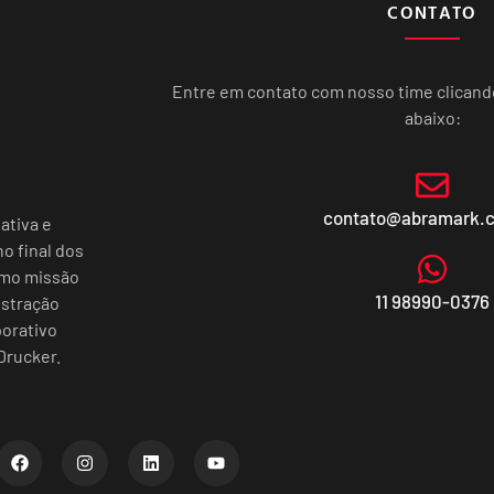
CONTATO
Entre em contato com nosso time clican
abaixo:
contato@abramark.
ativa e
o final dos
omo missão
11 98990-0376
istração
porativo
Drucker.