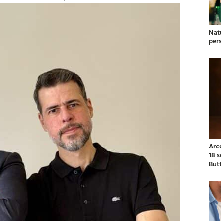
Natu
per
Arc
18 
But