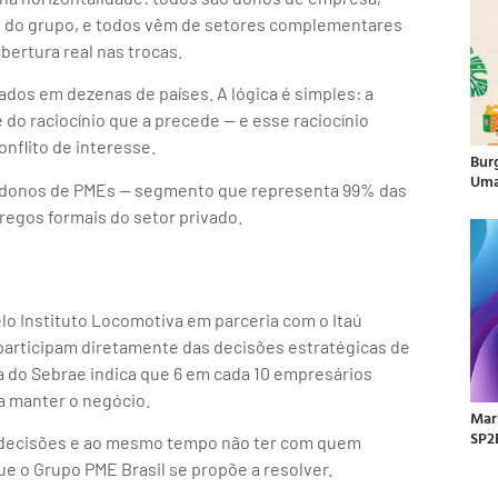
o do grupo, e todos vêm de setores complementares
bertura real nas trocas.
os em dezenas de países. A lógica é simples: a
do raciocínio que a precede — e esse raciocínio
nflito de interesse.
Bur
Uma
l a donos de PMEs — segmento que representa 99% das
egos formais do setor privado.
lo Instituto Locomotiva em parceria com o Itaú
articipam diretamente das decisões estratégicas de
do Sebrae indica que 6 em cada 10 empresários
a manter o negócio.
Mar
SP2
s decisões e ao mesmo tempo não ter com quem
e o Grupo PME Brasil se propõe a resolver.