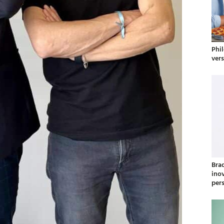
Phil
ver
Bra
ino
per